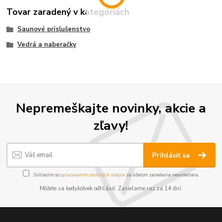
Tovar zaradený v kategóriách
Saunové príslušenstvo
Vedrá a naberačky
Nepremeškajte novinky, akcie a
zľavy!
Prihlásiť sa
Súhlasím so
spracovaním osobných údajov
za účelom zasielania newslettera.
Môžete sa kedykoľvek odhlásiť. Zasielame raz za 14 dní.