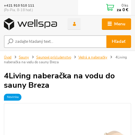
0
ks
+421 910 510 111
za
0 €
(Po-Pia, 8-18 hod.)
Menu
Hľadať
Úvod
Sauny
Saunové príslušenstvo
Vedrá a naberačky
4Living
naberačka na vodu do sauny Breza
4Living naberačka na vodu do
sauny Breza
Novinka