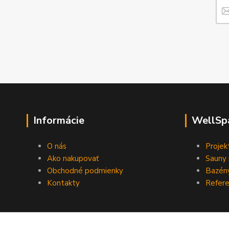
Informácie
WellSp
O nás
Projek
Ako nakupovať
Sauny 
Obchodné podmienky
Bazény
Kontakty
Refere