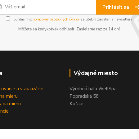
Prihlásiť sa
Súhlasím so
spracovaním osobných údajov
za účelom zasielania newslettera.
Môžete sa kedykoľvek odhlásiť. Zasielame raz za 14 dní.
a
Výdajné miesto
tovanie a vizualizácie
Výrobná hala WellSpa
na mieru
Popradská 58
 na mieru
Košice
ncie