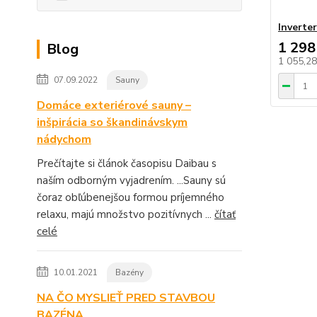
Inverte
1 298
Blog
1 055,2
07.09.2022
Sauny
Domáce exteriérové sauny –
inšpirácia so škandinávskym
nádychom
Prečítajte si článok časopisu Daibau s
naším odborným vyjadrením. ...Sauny sú
čoraz obľúbenejšou formou príjemného
relaxu, majú množstvo pozitívnych ...
čítať
celé
10.01.2021
Bazény
NA ČO MYSLIEŤ PRED STAVBOU
BAZÉNA