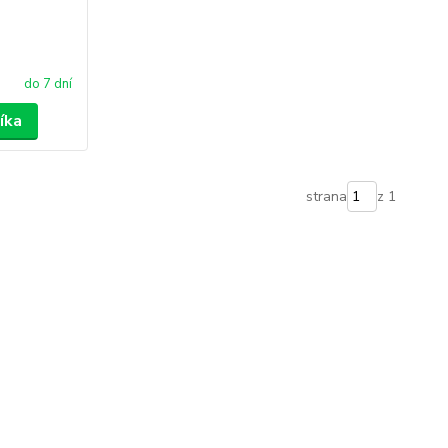
do 7 dní
íka
strana
z 1