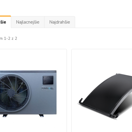
šie
Najlacnejšie
Najdrahšie
m 1-2 z 2