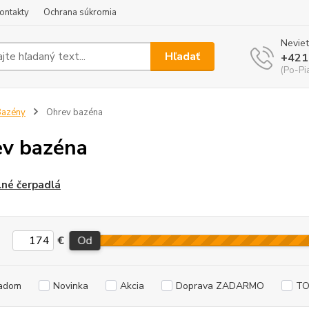
ontakty
Ochrana súkromia
Neviet
Hľadať
+421
(Po-Pi
Bazény
Ohrev bazéna
v bazéna
né čerpadlá
€
Od
adom
Novinka
Akcia
Doprava ZADARMO
TO