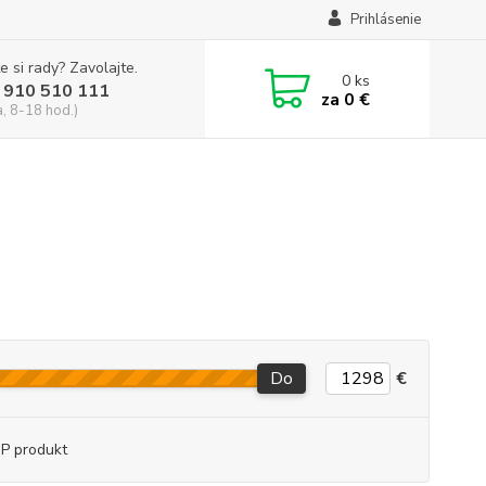
Prihlásenie
e si rady? Zavolajte.
0
ks
 910 510 111
za
0 €
a, 8-18 hod.)
Do
€
P produkt