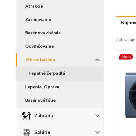
Atrakcie
Zazimovanie
Najnov
Bazénová chémia
Zobrazuje
Odvlhčovanie
Akcia
Ohrev bazéna
Tepelné čerpadlá
Lepenie, Oprava
Bazénové fólie
Záhrada
Solária