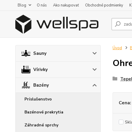
Blog
O nás
Ako nakupovať
Obchodné podmienky
K
Úvod
Sauny
Ohre
Vírivky
Tepel
Bazény
Príslušenstvo
Cena:
Bazénové prekrytia
Skl
Záhradné sprchy