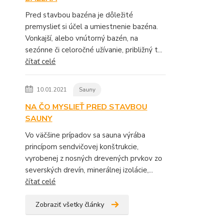
Pred stavbou bazéna je dôležité
premyslieť si účel a umiestnenie bazéna.
Vonkajší, alebo vnútorný bazén, na
sezónne či celoročné užívanie, približný t...
čítať celé
10.01.2021
Sauny
NA ČO MYSLIEŤ PRED STAVBOU
SAUNY
Vo väčšine prípadov sa sauna výrába
princípom sendvičovej konštrukcie,
vyrobenej z nosných drevených prvkov zo
severských drevín, minerálnej izolácie,...
čítať celé
Zobraziť všetky články