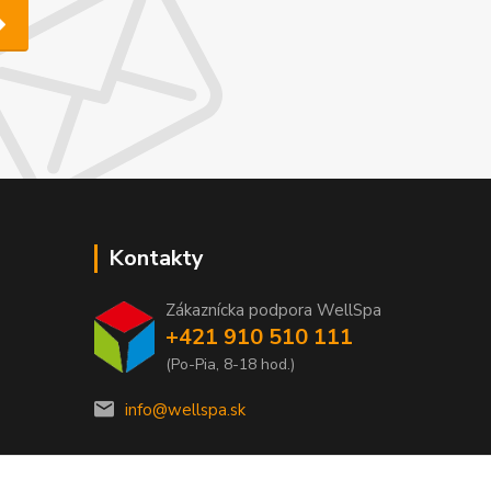
Kontakty
Zákaznícka podpora WellSpa
+421 910 510 111
(Po-Pia, 8-18 hod.)
info@wellspa.sk