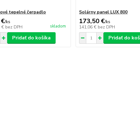
rové tepelné čerpadlo
Solárny panel LUX 800
 €
173,50 €
/
ks
/
ks
skladom
8 €
bez DPH
141,06 €
bez DPH
Pridať do košíka
Pridať do koš