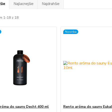
šie
Najlacnejšie
Najdrahšie
m 1-18 z 18
Novinka
róma do sauny Decht 400 ml
Rento aróma do sauny Euka