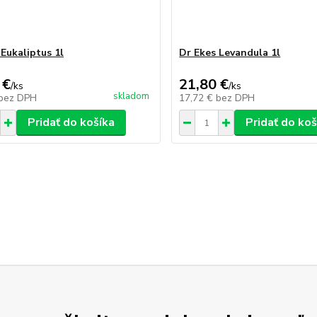
 Eukaliptus 1l
Dr Ekes Levandula 1l
 €
21,80 €
/
ks
/
ks
skladom
bez DPH
17,72 €
bez DPH
Pridať do košíka
Pridať do koš