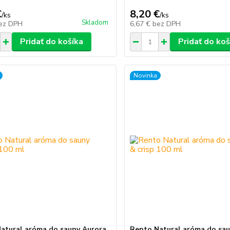
€
8,20 €
/
ks
/
ks
Skladom
ez DPH
6,67 €
bez DPH
Pridať do košíka
Pridať do koš
Novinka
atural aróma do sauny Aurora
Rento Natural aróma do sau