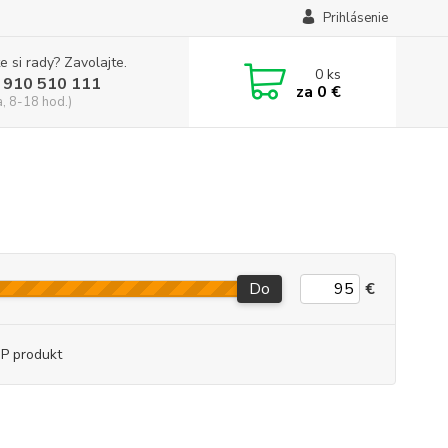
Prihlásenie
e si rady? Zavolajte.
0
ks
 910 510 111
za
0 €
a, 8-18 hod.)
Do
€
P produkt