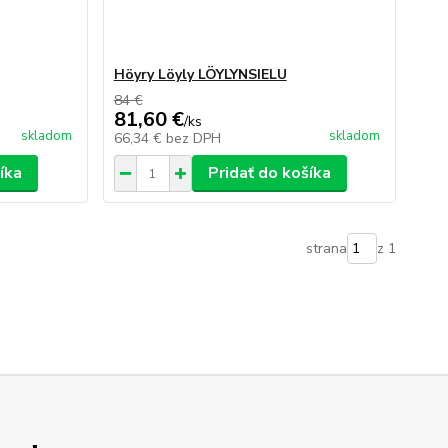
Höyry Löyly LÖYLYNSIELU
84 €
81,60 €
/
ks
skladom
skladom
66,34 €
bez DPH
íka
Pridať do košíka
strana
z 1