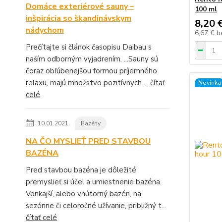
Domáce exteriérové sauny –
100 ml
inšpirácia so škandinávskym
8,20 
nádychom
6,67 €
b
Prečítajte si článok časopisu Daibau s
naším odborným vyjadrením. ...Sauny sú
čoraz obľúbenejšou formou príjemného
relaxu, majú množstvo pozitívnych ...
čítať
Novinka
celé
10.01.2021
Bazény
NA ČO MYSLIEŤ PRED STAVBOU
BAZÉNA
Pred stavbou bazéna je dôležité
premyslieť si účel a umiestnenie bazéna.
Vonkajší, alebo vnútorný bazén, na
sezónne či celoročné užívanie, približný t...
čítať celé