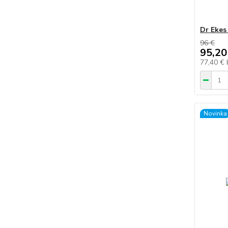
Dr Ekes
96 €
95,20
77,40 €
Novinka