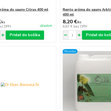
róma do sauny Citrus 400 ml
Rento aróma do sauny Arkti
400 ml
€
8,20 €
/
ks
/
ks
skladom
ez DPH
6,67 €
bez DPH
Pridať do košíka
Pridať do koš
Novinka