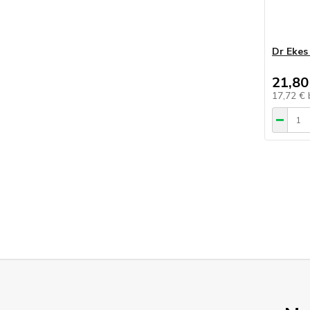
Dr Ekes
21,80
17,72 €