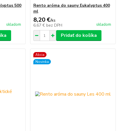
alyptus 500
Rento aróma do sauny Eukalyptus 400
ml
8,20 €
/
ks
skladom
skladom
6,67 €
bez DPH
íka
Pridať do košíka
Akcia
Novinka