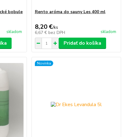
cké bobule
Rento aróma do sauny Les 400 ml
8,20 €
/
ks
skladom
skladom
6,67 €
bez DPH
íka
Pridať do košíka
Novinka