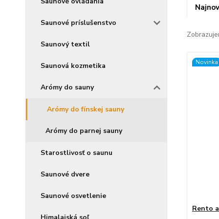
Saunové ovládania
Najnov
Saunové príslušenstvo
Zobrazuje
Saunový textil
Novinka
Saunová kozmetika
Arómy do sauny
Arómy do fínskej sauny
Arómy do parnej sauny
Starostlivosť o saunu
Saunové dvere
Saunové osvetlenie
Rento a
Himalajská soľ