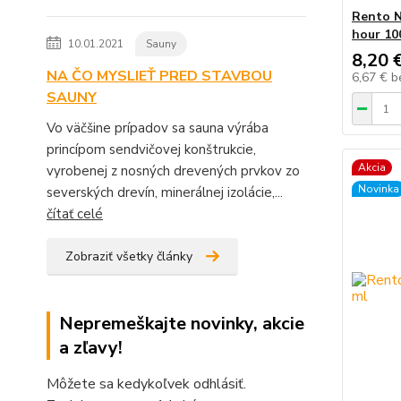
Rento N
hour 10
10.01.2021
Sauny
8,20 
NA ČO MYSLIEŤ PRED STAVBOU
6,67 €
b
SAUNY
Vo väčšine prípadov sa sauna výrába
princípom sendvičovej konštrukcie,
Akcia
vyrobenej z nosných drevených prvkov zo
Novinka
severských drevín, minerálnej izolácie,...
čítať celé
Zobraziť všetky články
Nepremeškajte novinky, akcie
a zľavy!
Môžete sa kedykoľvek odhlásiť.