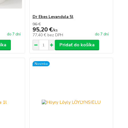
Dr Ekes Levandula 5l
96 €
95,20 €
/
ks
do 7 dní
do 7 dní
77,40 €
bez DPH
íka
Pridať do košíka
Novinka