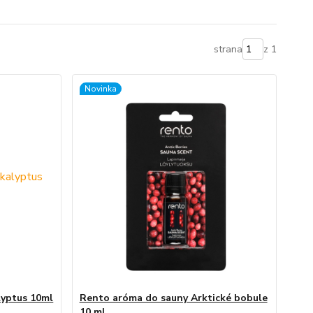
strana
z 1
Novinka
lyptus 10ml
Rento aróma do sauny Arktické bobule
10 ml