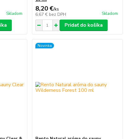
8,20 €
/
ks
Skladom
Skladom
6,67 €
bez DPH
íka
Pridať do košíka
Novinka
ny Clear &
Rento Natural aróma do sauny