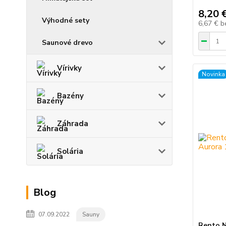
8,20 
Výhodné sety
6,67 €
b
Saunové drevo
Vírivky
Novinka
Bazény
Záhrada
Solária
Blog
07.09.2022
Sauny
Rento N