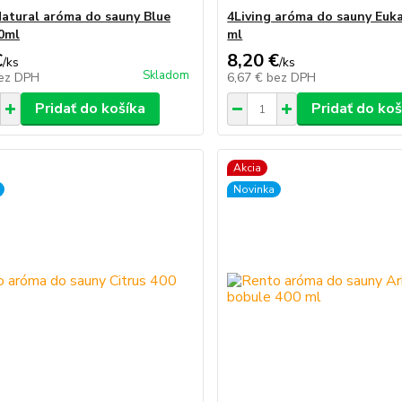
atural aróma do sauny Blue
4Living aróma do sauny Euk
0ml
ml
€
8,20 €
/
ks
/
ks
Skladom
ez DPH
6,67 €
bez DPH
Pridať do košíka
Pridať do koš
Akcia
Novinka