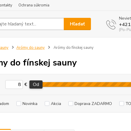
ontakty
Ochrana súkromia
Neviet
Hľadať
+421
(Po-Pi
Sauny
Arómy do sauny
Arómy do fínskej sauny
y do fínskej sauny
€
Od
adom
Novinka
Akcia
Doprava ZADARMO
TO