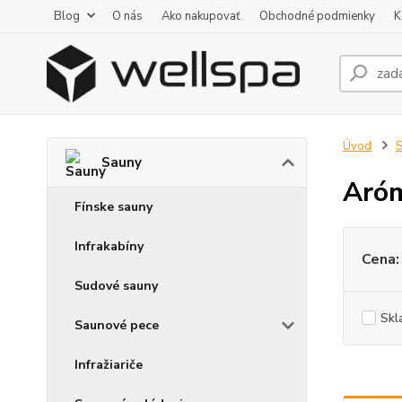
Blog
O nás
Ako nakupovať
Obchodné podmienky
K
Úvod
Sauny
Aróm
Fínske sauny
Infrakabíny
Cena:
Sudové sauny
Skl
Saunové pece
Infražiariče