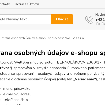
ontakty
Ochrana súkromia
Neviet
Hľadať
+421
(Po-Pi
chrana osobných údajov e-shopu spoločnosti WellSpa s.r.o.
ana osobných údajov e-shopu spo
ločnosť WellSpa s.r.o., so sídlom BERNOLÁKOVA 2360/17
rávca“
) spracováva v zmysle nariadenia Európskeho parlamen
islosti so spracovaním osobných údajov a o voľnom pohybe tý
iadenie o ochrane osobných údajov) (ďalej len
„Nariadenie“
), na
meno, priezvisko
e-mailovú adresu
telefónne číslo