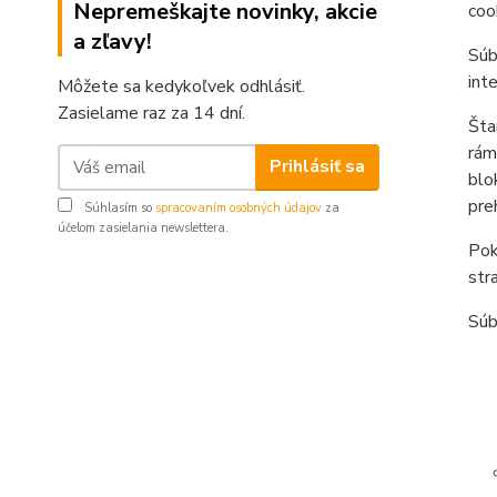
Nepremeškajte novinky, akcie
coo
a zľavy!
Súb
int
Môžete sa kedykoľvek odhlásiť.
Zasielame raz za 14 dní.
Šta
rám
Prihlásiť sa
blo
pre
Súhlasím so
spracovaním osobných údajov
za
účelom zasielania newslettera.
Pok
str
Súb