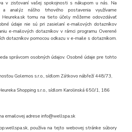
a v zisťovaní vašej spokojnosti s nákupom u nás. Na
by a analýz nášho trhového postavenia využívame
lu Heureka.sk tomu na tieto účely môžeme odovzdávať
né údaje nie sú pri zasielaní e-mailových dotazníkov
elaniu e-mailových dotazníkov v rámci programu Overené
ích dotazníkov pomocou odkazu v e-maile s dotazníkom.
teda správcom osobných údajov. Osobné údaje pre tohto
osťou Golemos s.r.o., sídlom Zátkovo nábřeží 448/73,
ureka Shopping s.r.o., sídlom Karolinská 650/1, 186
na emailovej adrese
info@wellspa.sk
op.wellspa.sk
, používa na tejto webovej stránke súbory