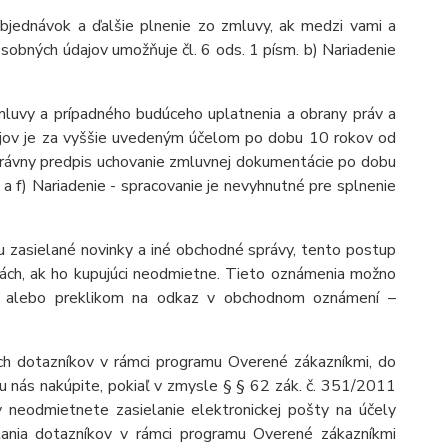
bjednávok a ďalšie plnenie zo zmluvy, ak medzi vami a
sobných údajov umožňuje čl. 6 ods. 1 písm. b) Nariadenie
mluvy a prípadného budúceho uplatnenia a obrany práv a
dajov je za vyššie uvedeným účelom po dobu
10 rokov od
právny predpis uchovanie
zmluvnej dokumentácie po dobu
 a f) Nariadenie - spracovanie je nevyhnutné pre splnenie
u zasielané novinky a iné obchodné správy, tento postup
iách, ak ho kupujúci neodmietne. Tieto oznámenia možno
u alebo preklikom na odkaz v obchodnom oznámení –
h dotazníkov v rámci programu Overené zákazníkmi, do
u nás nakúpite, pokiaľ v zmysle § § 62 zák. č. 351/2011
ov neodmietnete zasielanie elektronickej pošty na účely
lania dotazníkov v rámci programu Overené zákazníkmi