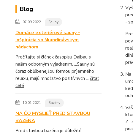
Vyš
Blog
pre
- s
07.09.2022
Sauny
Domáce exteriérové sauny –
Pre
inšpirácia so škandinávskym
pov
nádychom
rea
dlh
Prečítajte si článok časopisu Daibau s
prá
naším odborným vyjadrením. ...Sauny sú
čoraz obľúbenejšou formou príjemného
Na 
relaxu, majú množstvo pozitívnych ...
čítať
umo
celé
ked
odh
10.01.2021
Bazény
Vaš
NA ČO MYSLIEŤ PRED STAVBOU
kto
BAZÉNA
Z. 
pri
Pred stavbou bazéna je dôležité