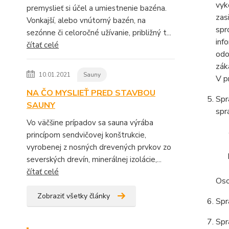
vyk
premyslieť si účel a umiestnenie bazéna.
zas
Vonkajší, alebo vnútorný bazén, na
spr
sezónne či celoročné užívanie, približný t...
inf
čítať celé
odo
zák
10.01.2021
Sauny
V p
NA ČO MYSLIEŤ PRED STAVBOU
Spr
SAUNY
spr
Vo väčšine prípadov sa sauna výrába
princípom sendvičovej konštrukcie,
vyrobenej z nosných drevených prvkov zo
severských drevín, minerálnej izolácie,...
čítať celé
Oso
Zobraziť všetky články
Spr
Spr