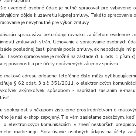
adresu/sídlo
šie uvedené osobné údaje je nutné spracovať pre vybavenie o
dávajúcim dôjde k uzavretiu kúpnej zmluvy. Takéto spracovanie o
pracovanie je nevyhnutné pre výkon zmluvy.
dávajúci spracováva tieto údaje rovnako za účelom evidencie z
inností zmluvných strán. Uchovanie a spracovanie osobných ú
lizácie poslednej časti plnenia podľa zmluvy, ak nepožaduje iný 
šiu. Takéto spracovanie je možné na základe čl. 6 ods. 1 písm. c)
vnej povinnosti a pre účely oprávnených záujmov správcu.
e-mailovú adresu, prípadne telefónne číslo môžu byť kupujúcem
žňuje § 62 odst. 3 z.č. 351/2011, o elektronických komunikác
ykoľvek akýmkoľvek spôsobom - napríklad zaslaním e-mail
lásiť.
u spokojnosť s nákupom zisťujeme prostredníctvom e-mailovýc
rého je náš e-shop zapojený. Tie vám zasielame zakaždým, keď 
z. o elektronických komunikáciách, v znení neskorších predpis
ameho marketingu. Spracúvanie osobných údajov na účely zas