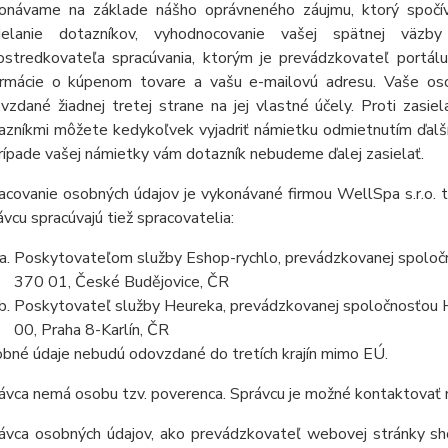
onávame na základe nášho oprávneného záujmu, ktorý spočív
ielanie dotazníkov, vyhodnocovanie vašej spätnej väz
ostredkovateľa spracúvania, ktorým je prevádzkovateľ portá
ormácie o kúpenom tovare a vašu e-mailovú adresu. Vaše osob
vzdané žiadnej tretej strane na jej vlastné účely. Proti zasi
azníkmi môžete kedykoľvek vyjadriť námietku odmietnutím ďalš
rípade vašej námietky vám dotazník nebudeme ďalej zasielať.
acovanie osobných údajov je vykonávané
firmou WellSpa s.r.o.
ávcu spracúvajú tiež spracovatelia:
Poskytovateľom služby Eshop-rychlo, prevádzkovanej spoločn
370 01, České Budějovice, ČR
Poskytovateľ služby Heureka, prevádzkovanej spoločnosťou He
00, Praha 8-Karlín, ČR
bné údaje nebudú odovzdané do tretích krajín mimo EÚ.
ávca nemá osobu tzv. poverenca. Správcu je možné kontaktovať 
ávca osobných údajov, ako prevádzkovateľ webovej stránky
sh