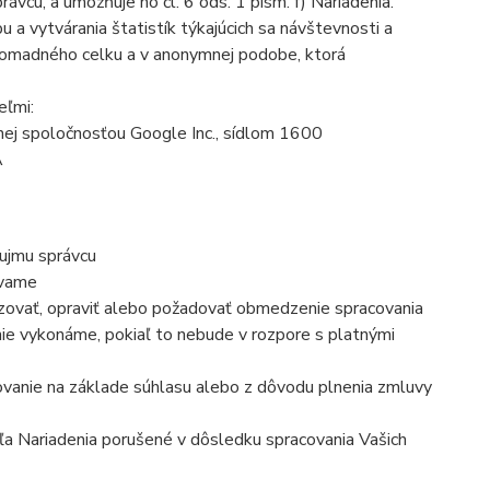
cu, a umožňuje ho čl. 6 ods. 1 písm. f) Nariadenia.
 a vytvárania štatistík týkajúcich sa návštevnosti a
romadného celku a v anonymnej podobe, ktorá
eľmi:
ej spoločnosťou Google Inc., sídlom 1600
A
áujmu správcu
ávame
lizovať, opraviť alebo požadovať obmedzenie spracovania
ie vykonáme, pokiaľ to nebude v rozpore s platnými
ovanie na základe súhlasu alebo z dôvodu plnenia zmluvy
dľa Nariadenia porušené v dôsledku spracovania Vašich