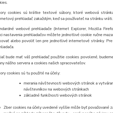
kies.
ory cookies sú krátke textové súbory, ktoré webová stránka
ernetový prehliadač zakaždým, keď sa používateľ na stránku vráti.
ndardné webové prehliadače (Internet Explorer, Mozilla Firef
ci nastavenia prehliadačov môžete jednotlivé cookie ručne mazať, 
kovať alebo povoliť len pre jednotlivé internetové stránky. Pre
hliadača.
iaľ bude mať váš prehliadač použitie cookies povolené, budeme
any nášho servera a cookies našich spracovateľov.
ory cookies sú tu použité na účely:
merania návštevnosti webových stránok a vytváranie
návštevníkov na webových stránkach
základné funkčnosti webových stránok
Zber cookies na účely uvedené vyššie môže byť považované za