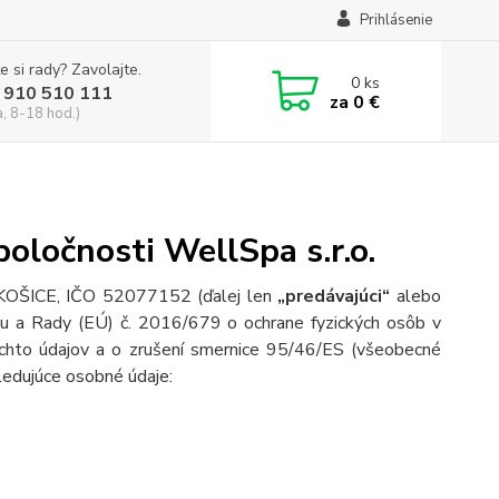
Prihlásenie
e si rady? Zavolajte.
0
ks
 910 510 111
za
0 €
a, 8-18 hod.)
ločnosti WellSpa s.r.o.
, KOŠICE, IČO 52077152
(ďalej len
„predávajúci“
alebo
tu a Rady (EÚ) č. 2016/679 o ochrane fyzických osôb v
chto údajov a o zrušení smernice 95/46/ES (všeobecné
sledujúce osobné údaje: