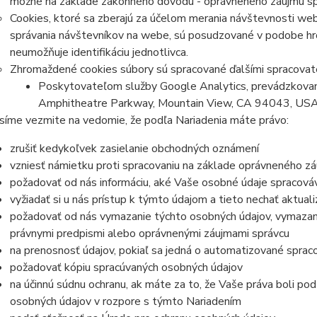
možné na základe zákonného dôvodu - oprávneného záujmu správ
Cookies, ktoré sa zberajú za účelom merania návštevnosti webu
správania návštevníkov na webe, sú posudzované v podobe h
neumožňuje identifikáciu jednotlivca.
Zhromaždené cookies súbory sú spracované ďalšími spracovat
Poskytovateľom služby Google Analytics, prevádzkovan
Amphitheatre Parkway, Mountain View, CA 94043, US
síme vezmite na vedomie, že podľa Nariadenia máte právo:
zrušiť kedykoľvek zasielanie obchodných oznámení
vzniesť námietku proti spracovaniu na základe oprávneného z
požadovať od nás informáciu, aké Vaše osobné údaje spracov
vyžiadať si u nás prístup k týmto údajom a tieto nechať aktua
požadovať od nás vymazanie týchto osobných údajov, vymazan
právnymi predpismi alebo oprávnenými záujmami správcu
na prenosnosť údajov, pokiaľ sa jedná o automatizované sprac
požadovať kópiu spracúvaných osobných údajov
na účinnú súdnu ochranu, ak máte za to, že Vaše práva boli po
osobných údajov v rozpore s týmto Nariadením