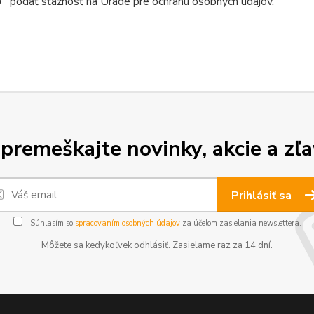
podať sťažnosť na Úrade pre ochranu osobných údajov.
premeškajte novinky, akcie a zľa
Prihlásiť sa
Súhlasím so
spracovaním osobných údajov
za účelom zasielania newslettera.
Môžete sa kedykoľvek odhlásiť. Zasielame raz za 14 dní.