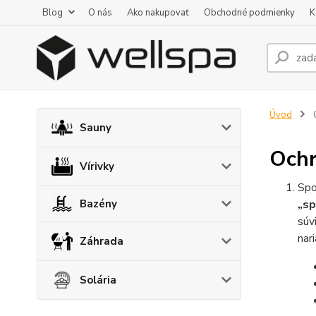
Blog
O nás
Ako nakupovať
Obchodné podmienky
K
Úvod
O
Sauny
Ochr
Vírivky
Spo
Bazény
„sp
súv
nar
Záhrada
Solária