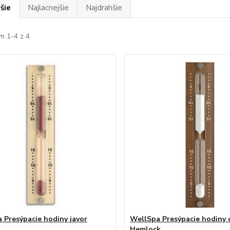
šie
Najlacnejšie
Najdrahšie
m 1-4 z 4
 Presýpacie hodiny javor
WellSpa Presýpacie hodiny 
Hemlock