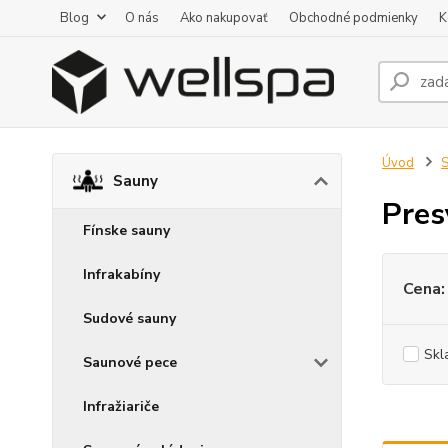
Blog
O nás
Ako nakupovať
Obchodné podmienky
K
Úvod
Sauny
Pres
Fínske sauny
Infrakabíny
Cena:
Sudové sauny
Skl
Saunové pece
Infražiariče