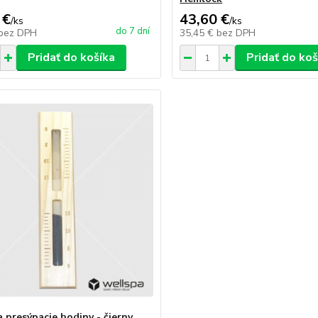
 €
43,60 €
/
ks
/
ks
do 7 dní
bez DPH
35,45 €
bez DPH
Pridať do košíka
Pridať do koš
 presýpacie hodiny - čierny