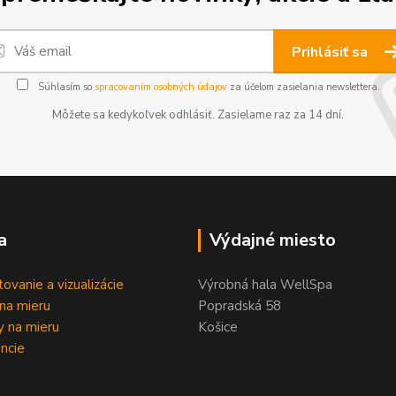
Prihlásiť sa
Súhlasím so
spracovaním osobných údajov
za účelom zasielania newslettera.
Môžete sa kedykoľvek odhlásiť. Zasielame raz za 14 dní.
a
Výdajné miesto
tovanie a vizualizácie
Výrobná hala WellSpa
na mieru
Popradská 58
 na mieru
Košice
ncie