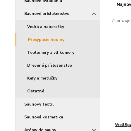
Saunové ovládania
Najnov
Saunové príslušenstvo
Zobrazuje
Vedrá a naberačky
Presýpacie hodiny
Teplomery a vlhkomery
Drevené príslušenstvo
Kefy a metličky
Ostatné
Saunový textil
Saunová kozmetika
WellSpa
Arómy do sauny