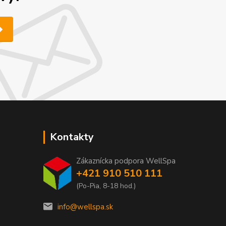
Kontakty
Zákaznícka podpora WellSpa
+421 910 510 111
(Po-Pia, 8-18 hod.)
info@wellspa.sk