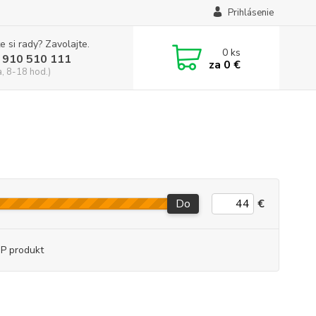
Prihlásenie
e si rady? Zavolajte.
0
ks
 910 510 111
za
0 €
a, 8-18 hod.)
Do
€
P produkt