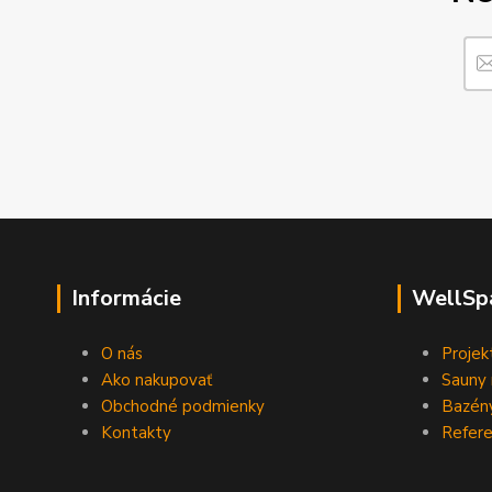
Informácie
WellSp
O nás
Projek
Ako nakupovať
Sauny 
Obchodné podmienky
Bazény
Kontakty
Refere