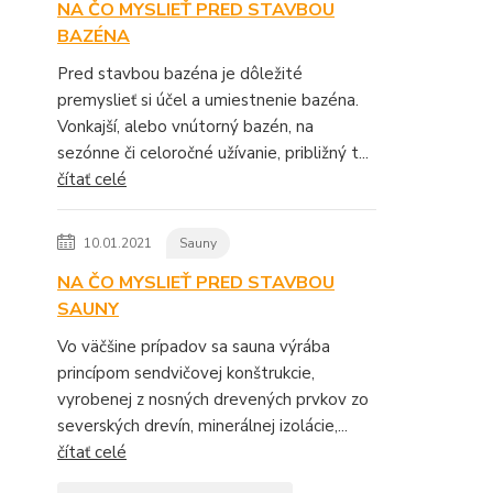
NA ČO MYSLIEŤ PRED STAVBOU
BAZÉNA
Pred stavbou bazéna je dôležité
premyslieť si účel a umiestnenie bazéna.
Vonkajší, alebo vnútorný bazén, na
sezónne či celoročné užívanie, približný t...
čítať celé
10.01.2021
Sauny
NA ČO MYSLIEŤ PRED STAVBOU
SAUNY
Vo väčšine prípadov sa sauna výrába
princípom sendvičovej konštrukcie,
vyrobenej z nosných drevených prvkov zo
severských drevín, minerálnej izolácie,...
čítať celé