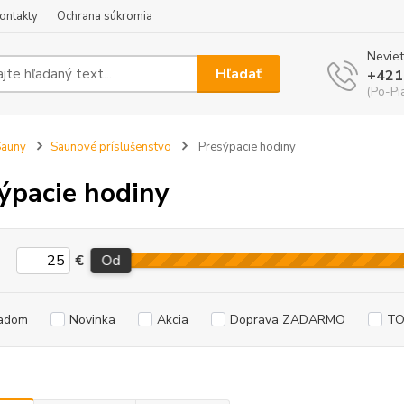
ontakty
Ochrana súkromia
Neviet
Hľadať
+421
(Po-Pi
Sauny
Saunové príslušenstvo
Presýpacie hodiny
ýpacie hodiny
€
Od
adom
Novinka
Akcia
Doprava ZADARMO
TO