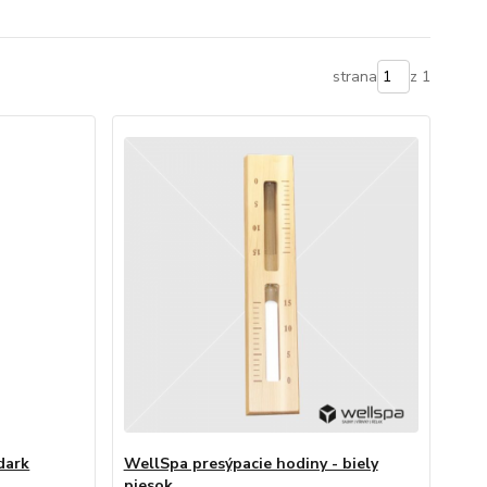
strana
z 1
dark
WellSpa presýpacie hodiny - biely
piesok