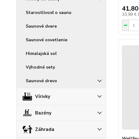
41,80
Starostlivosť o saunu
33,98 €
Saunové dvere
Saunové osvetlenie
Himalajská soľ
Výhodné sety
Saunové drevo
Vírivky
Bazény
Záhrada
WellSpa