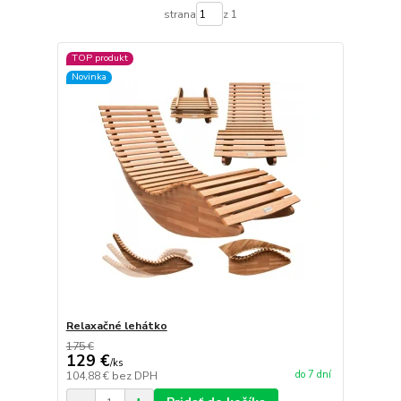
strana
z 1
TOP produkt
Novinka
Relaxačné lehátko
175 €
129 €
/
ks
do 7 dní
104,88 €
bez DPH