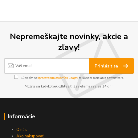
Nepremeškajte novinky, akcie a
zľavy!
Prihlásiť sa
Súhlasím so
spracovaním osobných údajov
za účelom zasielania newslettera.
Môžete sa kedykoľvek odhlásiť. Zasielame raz za 14 dní.
Informácie
O nás
Ako nakupovať