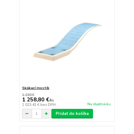
Skákací mostík
1 230 €
1 258,80 €
/
ks
Na objednávku
1 023,41 €
bez DPH
Pridať do košíka