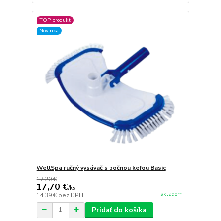
TOP produkt
Novinka
WellSpa ručný vysávač s bočnou kefou Basic
17,20 €
17,70 €
/
ks
skladom
14,39 €
bez DPH
Pridať do košíka