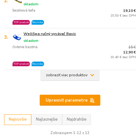
2.
skladom
bezénová kefa
19,10 €
15,53 € bez DPH
TOP produkt
Novinka
WellSpa ručný vysávač Basic
3.
skladom
čistenie bazéna
15 €
12,90 €
10,49 € bez DPH
TOP produkt
Novinka
zobraziť viac produktov
Upresniť parametre
Najnovšie
Najlacnejšie
Najdrahšie
Zobrazujem 1-12 z 12