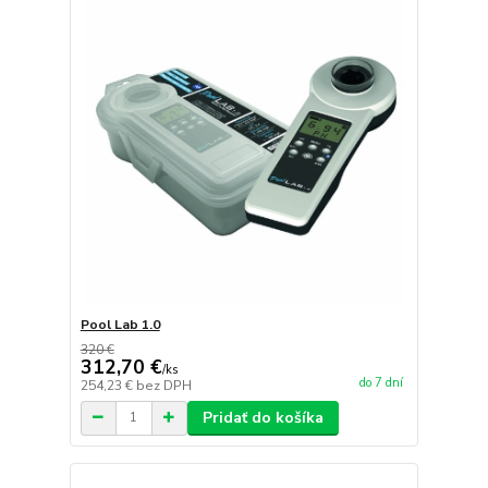
Pool Lab 1.0
320 €
312,70 €
/
ks
do 7 dní
254,23 €
bez DPH
Pridať do košíka