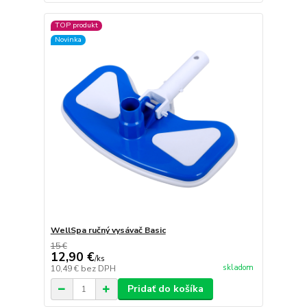
TOP produkt
Novinka
WellSpa ručný vysávač Basic
15 €
12,90 €
/
ks
skladom
10,49 €
bez DPH
Pridať do košíka