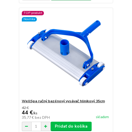
TOP produkt
Novinka
WellSpa ručný bazénový vysávač hlinikový 35cm
42 €
44 €
/
ks
skladom
35,77 €
bez DPH
Pridať do košíka