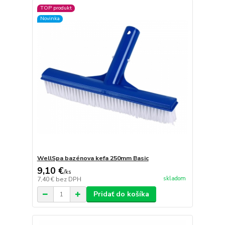
TOP produkt
Novinka
WellSpa bazénova kefa 250mm Basic
9,10 €
/
ks
skladom
7,40 €
bez DPH
Pridať do košíka