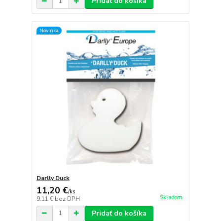
Pridať do košíka
Novinka
Darlly Duck
11,20 €
/
ks
Skladom
9,11 €
bez DPH
Pridať do košíka