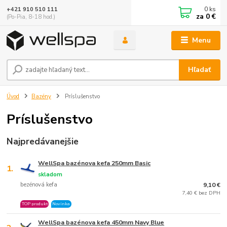
0
ks
+421 910 510 111
za
0 €
(Po-Pia, 8-18 hod.)
Menu
Hľadať
Úvod
Bazény
Príslušenstvo
Príslušenstvo
Najpredávanejšie
WellSpa bazénova kefa 250mm Basic
1.
skladom
bezénová kefa
9,10 €
7,40 € bez DPH
TOP produkt
Novinka
WellSpa bazénova kefa 450mm Navy Blue