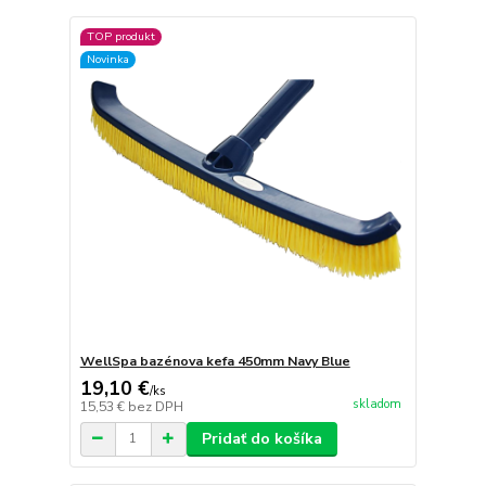
TOP produkt
Novinka
WellSpa bazénova kefa 450mm Navy Blue
19,10 €
/
ks
skladom
15,53 €
bez DPH
Pridať do košíka