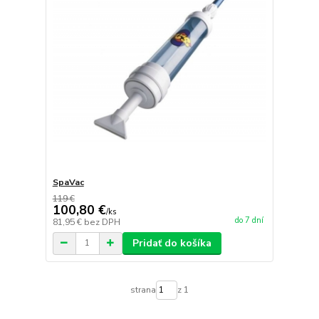
SpaVac
119 €
100,80 €
/
ks
do 7 dní
81,95 €
bez DPH
Pridať do košíka
strana
z 1