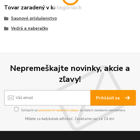
Tovar zaradený v kategóriách
Saunové príslušenstvo
Vedrá a naberačky
Nepremeškajte novinky, akcie a
zľavy!
Prihlásiť sa
Súhlasím so
spracovaním osobných údajov
za účelom zasielania newslettera.
Môžete sa kedykoľvek odhlásiť. Zasielame raz za 14 dní.