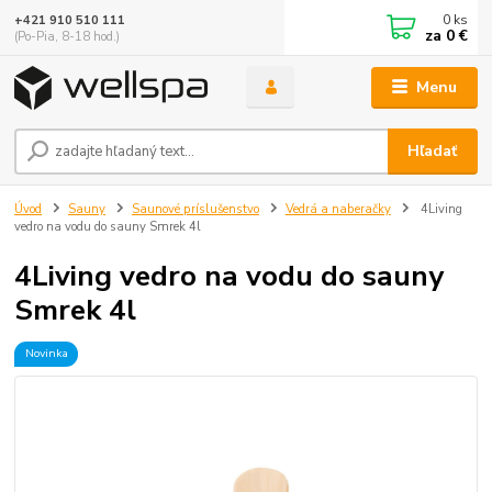
0
ks
+421 910 510 111
za
0 €
(Po-Pia, 8-18 hod.)
Menu
Hľadať
Úvod
Sauny
Saunové príslušenstvo
Vedrá a naberačky
4Living
vedro na vodu do sauny Smrek 4l
4Living vedro na vodu do sauny
Smrek 4l
Novinka