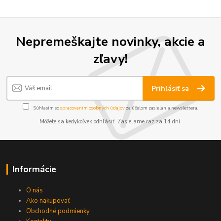
Nepremeškajte novinky, akcie a
zľavy!
Prihlásiť sa
Súhlasím so
spracovaním osobných údajov
za účelom zasielania newslettera.
Môžete sa kedykoľvek odhlásiť. Zasielame raz za 14 dní.
Informácie
O nás
Ako nakupovať
Obchodné podmienky