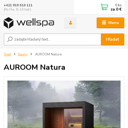
0
ks
+421 910 510 111
za
0 €
(Po-Pia, 8-18 hod.)
Menu
Hľadať
Úvod
Sauny
AUROOM Natura
AUROOM Natura