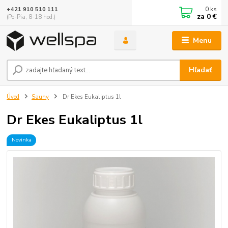
0
ks
+421 910 510 111
za
0 €
(Po-Pia, 8-18 hod.)
Menu
Hľadať
Úvod
Sauny
Dr Ekes Eukaliptus 1l
Dr Ekes Eukaliptus 1l
Novinka