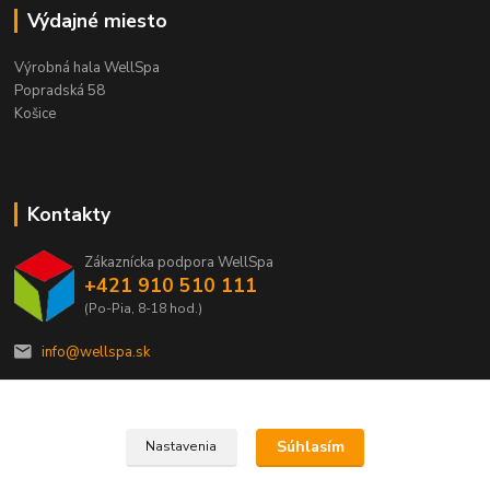
Výdajné miesto
Výrobná hala WellSpa
Popradská 58
Košice
Kontakty
Zákaznícka podpora WellSpa
+421 910 510 111
(Po-Pia, 8-18 hod.)
info@wellspa.sk
Súhlasím
Nastavenia