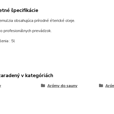
tné špecifikácie
mulzia obsahujúca prírodné éterické oleje.
o profesionálnych prevádzok.
enia : 5l
zaradený v kategóriách
y
Arómy do sauny
Aróm