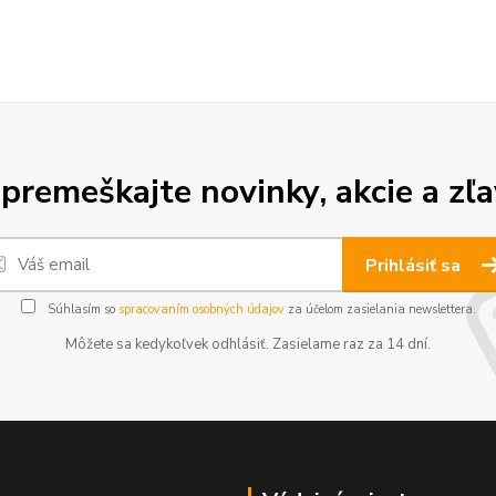
premeškajte novinky, akcie a zľa
Prihlásiť sa
Súhlasím so
spracovaním osobných údajov
za účelom zasielania newslettera.
Môžete sa kedykoľvek odhlásiť. Zasielame raz za 14 dní.