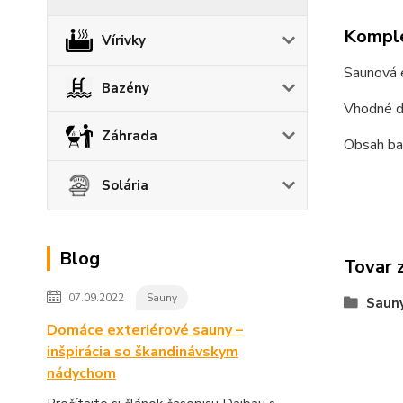
Komple
Vírivky
Saunová e
Bazény
Vhodné d
Záhrada
Obsah bal
Solária
Blog
Tovar 
07.09.2022
Sauny
Saun
Domáce exteriérové sauny –
inšpirácia so škandinávskym
nádychom