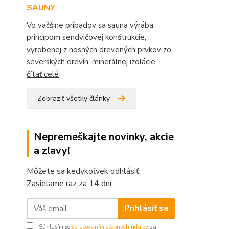
SAUNY
Vo väčšine prípadov sa sauna výrába
princípom sendvičovej konštrukcie,
vyrobenej z nosných drevených prvkov zo
severských drevín, minerálnej izolácie,...
čítať celé
Zobraziť všetky články
Nepremeškajte novinky, akcie
a zľavy!
Môžete sa kedykoľvek odhlásiť.
Zasielame raz za 14 dní.
Prihlásiť sa
Súhlasím so
spracovaním osobných údajov
za