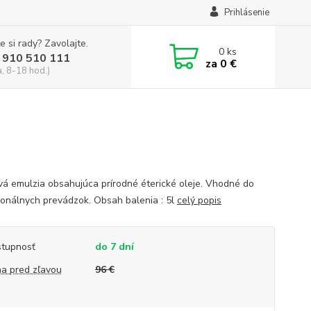
Prihlásenie
e si rady? Zavolajte.
0
ks
 910 510 111
za
0 €
a, 8-18 hod.)
á emulzia obsahujúca prírodné éterické oleje. Vhodné do
ionálnych prevádzok. Obsah balenia : 5l
celý popis
tupnosť
do 7 dní
a pred zľavou
96 €