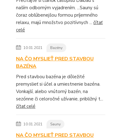
Prečítajte si článok časopisu Daibau s
naším odborným vyjadrením. ...Sauny sú
čoraz obľúbenejšou formou príjemného
relaxu, majú množstvo pozitívnych ...
čítať
celé
10.01.2021
Bazény
NA ČO MYSLIEŤ PRED STAVBOU
BAZÉNA
Pred stavbou bazéna je dôležité
premyslieť si účel a umiestnenie bazéna.
Vonkajší, alebo vnútorný bazén, na
sezónne či celoročné užívanie, približný t...
čítať celé
10.01.2021
Sauny
NA ČO MYSLIEŤ PRED STAVBOU