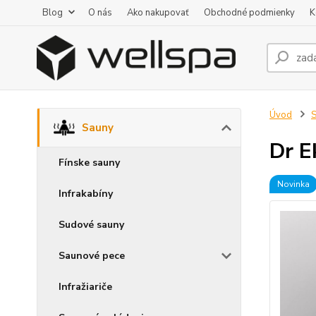
Blog
O nás
Ako nakupovať
Obchodné podmienky
K
Úvod
Sauny
Dr E
Fínske sauny
Novinka
Infrakabíny
Sudové sauny
Saunové pece
Infražiariče