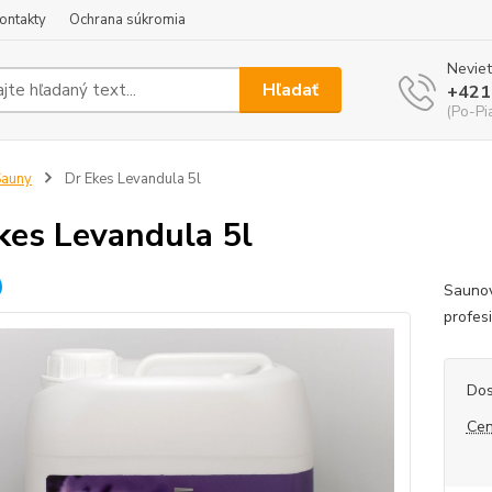
ontakty
Ochrana súkromia
Neviet
Hľadať
+421
(Po-Pi
Sauny
Dr Ekes Levandula 5l
kes Levandula 5l
Saunov
profes
Dos
Cen