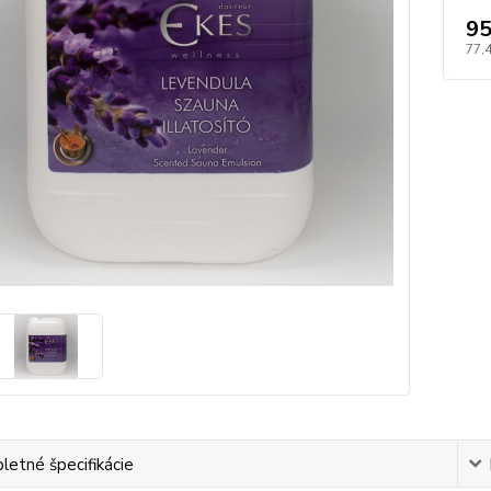
95
77,
etné špecifikácie