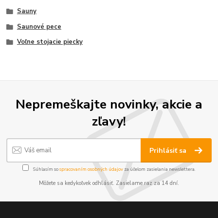
Sauny
Saunové pece
Voľne stojacie piecky
Nepremeškajte novinky, akcie a
zľavy!
Prihlásiť sa
Súhlasím so
spracovaním osobných údajov
za účelom zasielania newslettera.
Môžete sa kedykoľvek odhlásiť. Zasielame raz za 14 dní.