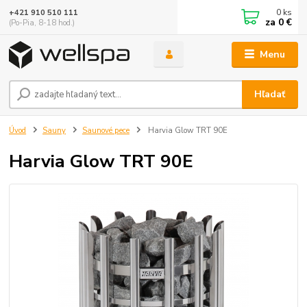
0
ks
+421 910 510 111
za
0 €
(Po-Pia, 8-18 hod.)
Menu
Hľadať
Úvod
Sauny
Saunové pece
Harvia Glow TRT 90E
Harvia Glow TRT 90E