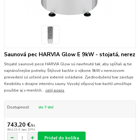
Saunová pec HARVIA Glow E 9kW - stojatá, nerez
Stojaté saunové pece HARVIA Glow sú navrhnuté tak, aby spĺňali aj tie
najnáročnejšie potreby. Štýlové kachle o výkone 9kW v nerezovom
prevedení sú určené pre externé ovládanie. Zjednodušený tvar zaisťuje
flexibilitu v dizajne interiéru sauny. Vysoký stĺpový tvar kachlí umožňuje
použitie aj v menších...
celý popis
Dostupnosť
do 7 dní
743,20 €
/
ks
604,23 €
bez DPH
Pridať do košíka