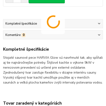
Kompletné špecifikácie
Komentáre
0
Kompletné špecifikácie
Stojaté saunové pece HARVIA Glow sú navrhnuté tak, aby spĺňali
aj tie najnáročnejšie potreby. Štýlové kachle o výkone 9kW v
nerezovom prevedení sú určené pre externé ovládanie.
Zjednodušený tvar zaisťuje flexibilitu v dizajne interiéru sauny.
Vysoký stĺpový tvar kachlí umožňuje použitie aj v menších
saunách a veľká plocha kameňov zvýši intervaly polievania vodou.
Tovar zaradený v kategóriách