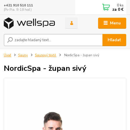
0
ks
+421 910 510 111
za
0 €
(Po-Pia, 8-18 hod.)
Menu
Hľadať
Úvod
Sauny
Saunový textil
NordicSpa - župan sivý
NordicSpa - župan sivý