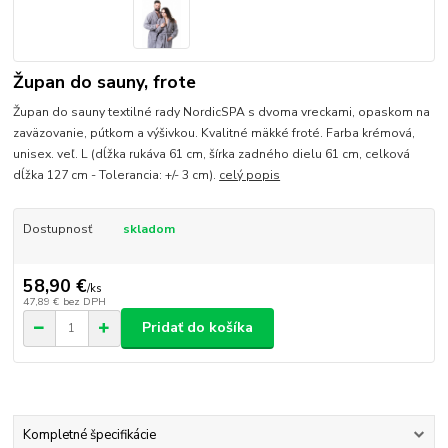
Župan do sauny, frote
Župan do sauny textilné rady NordicSPA s dvoma vreckami, opaskom na
zaväzovanie, pútkom a výšivkou. Kvalitné mäkké froté. Farba krémová,
unisex. veľ. L (dĺžka rukáva 61 cm, šírka zadného dielu 61 cm, celková
dĺžka 127 cm - Tolerancia: +/- 3 cm).
celý popis
Dostupnosť
skladom
58,90 €
/
ks
47,89 €
bez DPH
Pridať do košíka
Kompletné špecifikácie