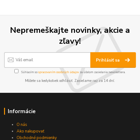
Nepremeškajte novinky, akcie a
zľavy!
Prihlásiť sa
Súhlasím so
spracovaním osobných údajov
za účelom zasielania newslettera.
Môžete sa kedykoľvek odhlásiť. Zasielame raz za 14 dní.
Informácie
O nás
Ako nakupovať
Obchodné podmienky