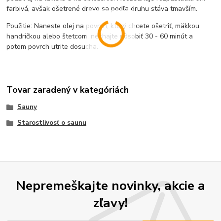
farbivá, avšak ošetrené drevo sa podľa druhu stáva tmavším.
Použitie: Naneste olej na povrch, ktorý chcete ošetriť, mäkkou
handričkou alebo štetcom, nechajte pôsobiť 30 - 60 minút a
potom povrch utrite dosucha.
Tovar zaradený v kategóriách
Sauny
Starostlivosť o saunu
Nepremeškajte novinky, akcie a
zľavy!