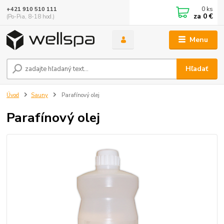
0
ks
+421 910 510 111
za
0 €
(Po-Pia, 8-18 hod.)
Menu
Hľadať
Úvod
Sauny
Parafínový olej
Parafínový olej