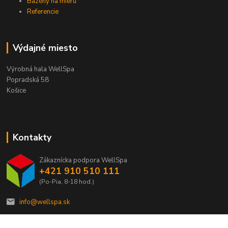
Bazény na mieru
Referencie
Výdajné miesto
Výrobná hala WellSpa
Popradská 58
Košice
Kontakty
Zákaznícka podpora WellSpa
+421 910 510 111
(Po-Pia, 8-18 hod.)
info@wellspa.sk