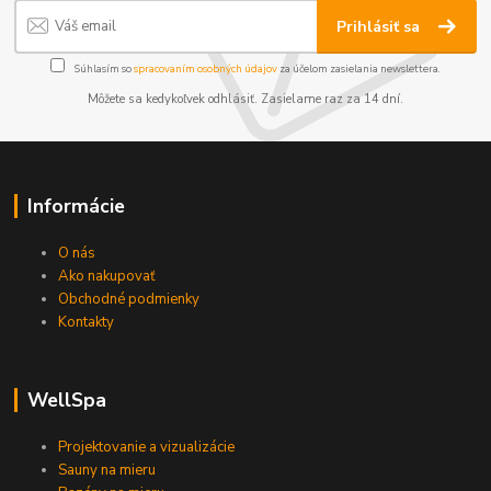
Prihlásiť sa
Súhlasím so
spracovaním osobných údajov
za účelom zasielania newslettera.
Môžete sa kedykoľvek odhlásiť. Zasielame raz za 14 dní.
Informácie
O nás
Ako nakupovať
Obchodné podmienky
Kontakty
WellSpa
Projektovanie a vizualizácie
Sauny na mieru