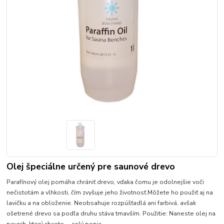
Olej špeciálne určený pre saunové drevo
Parafínový olej pomáha chrániť drevo, vďaka čomu je odolnejšie voči
nečistotám a vlhkosti, čím zvyšuje jeho životnosť.Môžete ho použiť aj na
lavičku a na obloženie. Neobsahuje rozpúšťadlá ani farbivá, avšak
ošetrené drevo sa podľa druhu stáva tmavším. Použitie: Naneste olej na