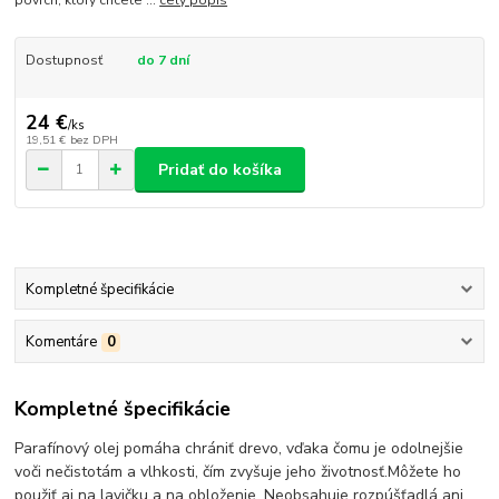
povrch, ktorý chcete ...
celý popis
Dostupnosť
do 7 dní
24 €
/
ks
19,51 €
bez DPH
Pridať do košíka
Kompletné špecifikácie
Komentáre
0
Kompletné špecifikácie
Parafínový olej pomáha chrániť drevo, vďaka čomu je odolnejšie
voči nečistotám a vlhkosti, čím zvyšuje jeho životnosť.
Môžete ho
použiť aj na lavičku a na obloženie. Neobsahuje rozpúšťadlá ani