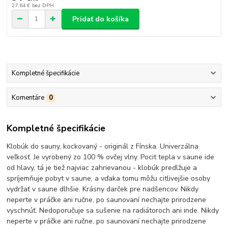
27,64 €
bez DPH
Pridať do košíka
Kompletné špecifikácie
Komentáre
0
Kompletné špecifikácie
Klobúk do sauny, kockovaný - originál z Fínska. Univerzálna
veľkosť. Je vyrobený zo 100 % ovčej vlny. Pocit tepla v saune ide
od hlavy, tá je tiež najviac zahrievanou - klobúk predlžuje a
spríjemňuje pobyt v saune, a vďaka tomu môžu citlivejšie osoby
vydržať v saune dlhšie. Krásny darček pre nadšencov. Nikdy
neperte v práčke ani ručne, po saunovaní nechajte prirodzene
vyschnúť. Nedoporučuje sa sušenie na radiátoroch ani inde. Nikdy
neperte v práčke ani ručne, po saunovaní nechajte prirodzene