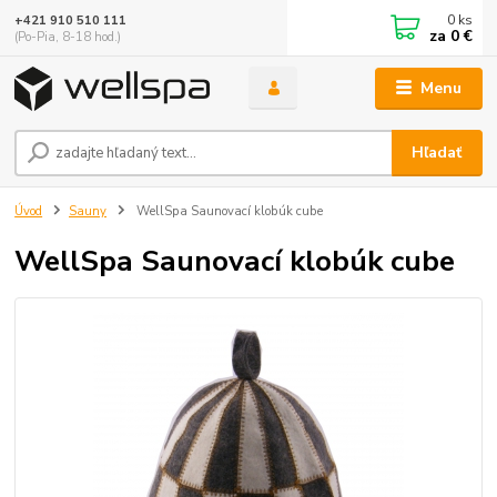
0
ks
+421 910 510 111
za
0 €
(Po-Pia, 8-18 hod.)
Menu
Hľadať
Úvod
Sauny
WellSpa Saunovací klobúk cube
WellSpa Saunovací klobúk cube