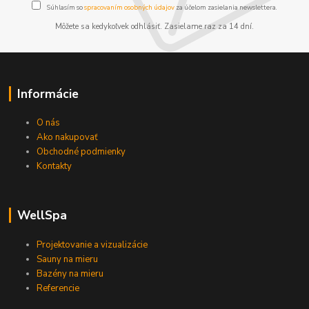
Súhlasím so
spracovaním osobných údajov
za účelom zasielania newslettera.
Môžete sa kedykoľvek odhlásiť. Zasielame raz za 14 dní.
Informácie
O nás
Ako nakupovať
Obchodné podmienky
Kontakty
WellSpa
Projektovanie a vizualizácie
Sauny na mieru
Bazény na mieru
Referencie