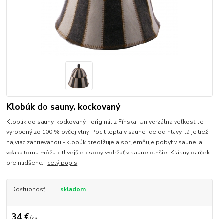
Klobúk do sauny, kockovaný
Klobúk do sauny, kockovaný - originál z Fínska. Univerzálna veľkosť. Je
vyrobený zo 100 % ovčej vlny. Pocit tepla v saune ide od hlavy, tá je tiež
najviac zahrievanou - klobúk predlžuje a spríjemňuje pobyt v saune, a
vďaka tomu môžu citlivejšie osoby vydržať v saune dlhšie. Krásny darček
pre nadšenc...
celý popis
Dostupnosť
skladom
34 €
/
ks