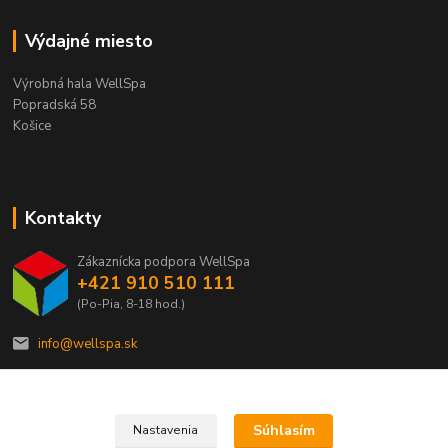
Výdajné miesto
Výrobná hala WellSpa
Popradská 58
Košice
Kontakty
Zákaznícka podpora WellSpa
+421 910 510 111
(Po-Pia, 8-18 hod.)
info@wellspa.sk
Súhlasím
Nastavenia