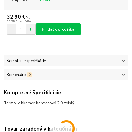
Dostupnosť
do 7 dní
32,90 €
/
ks
26,75 €
bez DPH
Pridať do košíka
Kompletné špecifikácie
Komentáre
0
Kompletné špecifikácie
Termo-vlhkomer borovicový 2.0 zvislý
Tovar zaradený v kategóriách