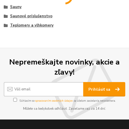
Sauny
Saunové príslušenstvo
Teplomery a vlhkomery
Nepremeškajte novinky, akcie a
zľavy!
Prihlásiť sa
Súhlasím so
spracovaním osobných údajov
za účelom zasielania newslettera.
Môžete sa kedykoľvek odhlásiť. Zasielame raz za 14 dní.