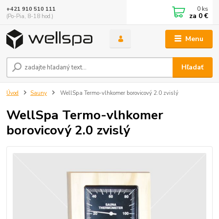
0
ks
+421 910 510 111
za
0 €
(Po-Pia, 8-18 hod.)
Menu
Hľadať
Úvod
Sauny
WellSpa Termo-vlhkomer borovicový 2.0 zvislý
WellSpa Termo-vlhkomer
borovicový 2.0 zvislý