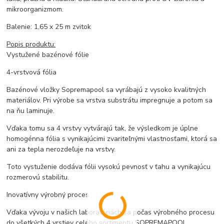
mikroorganizmom.
Balenie: 1,65 x 25 m zvitok
Popis produktu:
Vystužené bazénové fólie
4-vrstvová fólia
Bazénové vložky Sopremapool sa vyrábajú z vysoko kvalitných
materiálov. Pri výrobe sa vrstva substrátu impregnuje a potom sa
na ňu laminuje.
Vďaka tomu sa 4 vrstvy vytvárajú tak, že výsledkom je úplne
homogénna fólia s vynikajúcimi zvariteľnými vlastnosťami, ktorá sa
ani za tepla nerozdeľuje na vrstvy.
Toto vystuženie dodáva fólii vysokú pevnosť v ťahu a vynikajúcu
rozmerovú stabilitu.
Inovatívny výrobný proces
Vďaka vývoju v našich laboratóriách sa počas výrobného procesu
do všetkých 4 vrstiev celého sortimentu SOPREMAPOOL