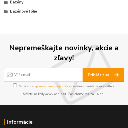
Bazény
Bazénové fólie
Nepremeškajte novinky, akcie a
zľavy!
Prihlásiť sa
Súhlasím so
spracovaním osobných údajov
za účelom zasielania newslettera.
Môžete sa kedykoľvek odhlásiť. Zasielame raz za 14 dní.
Informácie