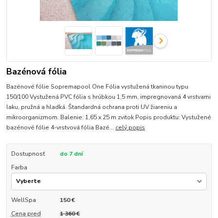
Bazénová fólia
Bazénové fólie Sopremapool One Fólia vystužená tkaninou typu
150/100 Vystužená PVC fólia s hrúbkou 1,5 mm, impregnovaná 4 vrstvami
laku, pružná a hladká. Štandardná ochrana proti UV žiareniu a
mikroorganizmom. Balenie: 1,65 x 25 m zvitok Popis produktu: Vystužené
bazénové fólie 4-vrstvová fólia Bazé...
celý popis
Dostupnosť
do 7 dní
Farba
WellSpa
150 €
Cena pred
1 360 €