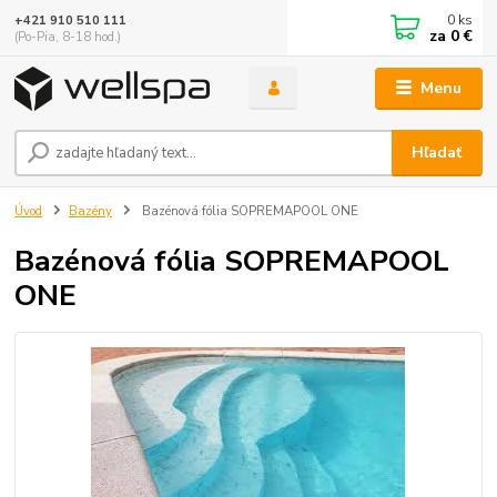
0
ks
+421 910 510 111
za
0 €
(Po-Pia, 8-18 hod.)
Menu
Hľadať
Úvod
Bazény
Bazénová fólia SOPREMAPOOL ONE
Bazénová fólia SOPREMAPOOL
ONE