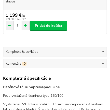
zľavou
1 199 €
/
ks
974,80 €
bez DPH
Pridať do košíka
Kompletné špecifikácie
Komentáre
0
Kompletné špecifikácie
Bazénové fólie Sopremapool One
Fólia vystužená tkaninou typu 150/100
Vystužená PVC fólia s hrúbkou 1,5 mm, impregnovaná 4 vrstvami
laku, pružná a hladká. Štandardná ochrana proti UV žiareniu a