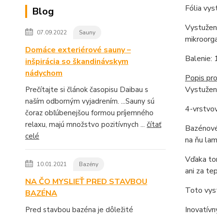
Fólia vy
Blog
Vystužená
07.09.2022
Sauny
mikroorg
Domáce exteriérové sauny –
Balenie: 
inšpirácia so škandinávskym
nádychom
Popis pro
Vystužen
Prečítajte si článok časopisu Daibau s
naším odborným vyjadrením. ...Sauny sú
4-vrstvov
čoraz obľúbenejšou formou príjemného
relaxu, majú množstvo pozitívnych ...
čítať
Bazénové 
celé
na ňu lam
Vďaka tom
10.01.2021
Bazény
ani za te
NA ČO MYSLIEŤ PRED STAVBOU
Toto vyst
BAZÉNA
Inovatívn
Pred stavbou bazéna je dôležité