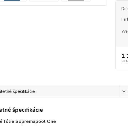
Dos
Far
We
1 
974
etné špecifikácie
tné špecifikácie
é fólie Sopremapool One