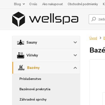
Blog
O nás
Ako nakupovať
Obchodné podmienky
K
Úvod
Sauny
Baz
Vírivky
Bazény
Príslušenstvo
Bazénové prekrytia
Záhradné sprchy