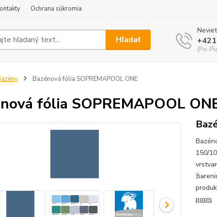
ontakty
Ochrana súkromia
Neviet
Hľadať
+421
(Po-Pi
Bazény
Bazénová fólia SOPREMAPOOL ONE
énová fólia SOPREMAPOOL ON
Bazé
Bazéno
150/10
vrstva
žiaren
produk
popis