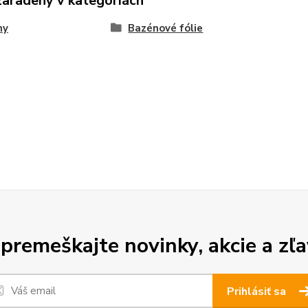
zaradený v kategóriách
ny
Bazénové fólie
premeškajte novinky, akcie a zľa
Prihlásiť sa