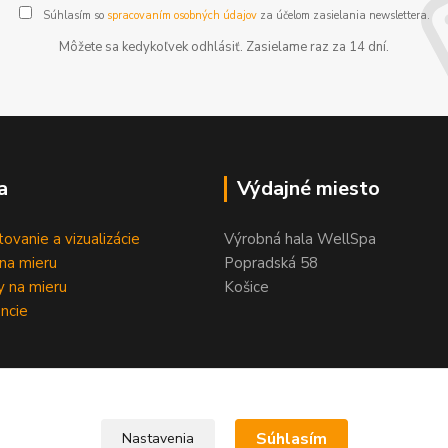
Súhlasím so
spracovaním osobných údajov
za účelom zasielania newslettera.
Môžete sa kedykoľvek odhlásiť. Zasielame raz za 14 dní.
a
Výdajné miesto
tovanie a vizualizácie
Výrobná hala WellSpa
na mieru
Popradská 58
 na mieru
Košice
ncie
Súhlasím
Nastavenia