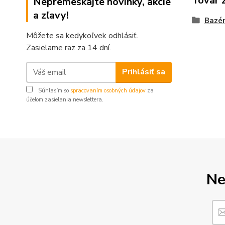
Tovar 
Nepremeškajte novinky, akcie
a zľavy!
Bazé
Môžete sa kedykoľvek odhlásiť.
Zasielame raz za 14 dní.
Prihlásiť sa
Súhlasím so
spracovaním osobných údajov
za
účelom zasielania newslettera.
Ne