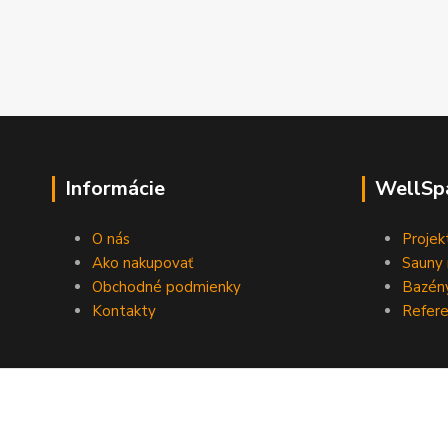
Informácie
WellSp
O nás
Projek
Ako nakupovať
Sauny 
Obchodné podmienky
Bazény
Kontakty
Refere