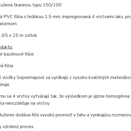
stužená tkaninou typu 150/100
 PVC fólia s hrúbkou 1,5 mm, impregnovaná 4 vrstvami laku, pruž
anizmom.
1,65 x 25 m zvitok
duktu:
é bazénové fólie
á fólia
vložky Sopremapool sa vyrábajú z vysoko kvalitných materiálov
inuje.
u sa 4 vrstvy vytvárajú tak, že výsledkom je úplne homogénna fól
pla nerozdeľuje na vrstvy.
uženie dodáva fólii vysokú pevnosť v ťahu a vynikajúcu rozmerovú
y výrobný proces