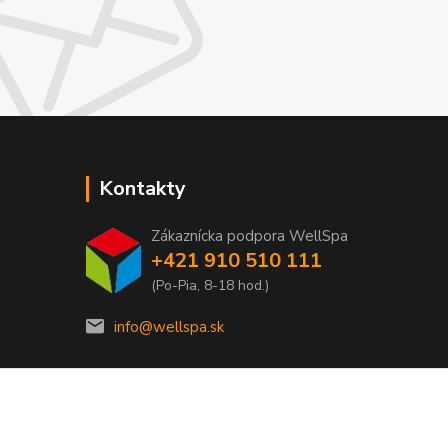
Kontakty
Zákaznícka podpora WellSpa
+421 910 510 111
(Po-Pia, 8-18 hod.)
info@wellspa.sk