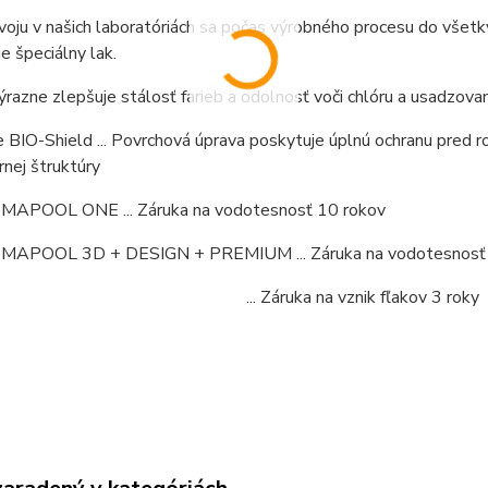
voju v našich laboratóriách sa počas výrobného procesu do vš
e špeciálny lak.
razne zlepšuje stálosť farieb a odolnosť voči chlóru a usadzova
 BIO-Shield ... Povrchová úprava poskytuje úplnú ochranu pred
nej štruktúry
EMAPOOL ONE ... Záruka na vodotesnosť 10 rokov
EMAPOOL 3D + DESIGN + PREMIUM ... Záruka na vodotesnosť
Záruka na vznik fľakov 3 roky