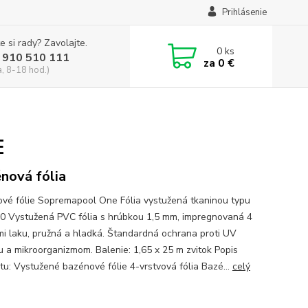
Prihlásenie
e si rady? Zavolajte.
0
ks
 910 510 111
za
0 €
a, 8-18 hod.)
E
nová fólia
vé fólie Sopremapool One Fólia vystužená tkaninou typu
0 Vystužená PVC fólia s hrúbkou 1,5 mm, impregnovaná 4
mi laku, pružná a hladká. Štandardná ochrana proti UV
iu a mikroorganizmom. Balenie: 1,65 x 25 m zvitok Popis
tu: Vystužené bazénové fólie 4-vrstvová fólia Bazé...
celý