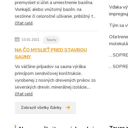
premyslieť si účel a umiestnenie bazéna.
Vďaka vý
Vonkajší, alebo vnútorný bazén, na
impregnuj
sezónne či celoročné užívanie, približný t...
čítať celé
Tým sa vý
Ošetrenie
10.01.2021
Sauny
molekulár
NA ČO MYSLIEŤ PRED STAVBOU
... SOPR
SAUNY
... SOPR
Vo väčšine prípadov sa sauna výrába
princípom sendvičovej konštrukcie,
... 
vyrobenej z nosných drevených prvkov zo
severských drevín, minerálnej izolácie,...
čítať celé
Zobraziť všetky články