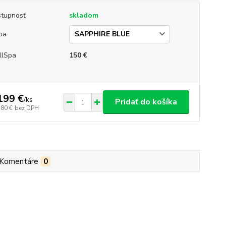
tupnosť
skladom
ba
llSpa
150 €
199 €
/
ks
Pridať do košíka
,80 €
bez DPH
Komentáre
0