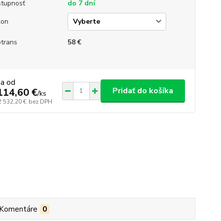
tupnosť
do 7 dní
kon
trans
58 €
na od
Pridať do košíka
114,60 €
/
ks
2 532,20 €
bez DPH
Komentáre
0