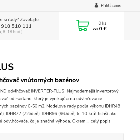
Prihlásenie
e si rady? Zavolajte.
0
ks
 910 510 111
za
0 €
a, 8-18 hod.)
LUS
hčovač vnútorných bazénov
ND odvlhčovač INVERTER-PLUS Najmodernejší invertorový
vač od Fairland, ktorý je vynikajúci na odvlhčovanie
ných bazénov 0-50 m2. Modelové rady podľa výkonu IDHR48
ň), IDHR72 (72l/deň), IDHR96 (96l/deň) Je 10-krát tichší ako
né odvlhčovače, čo je značná výhoda. Okrem ...
celý popis