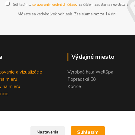
Súhlasím so
spracovaním osobných údajov
za účelom zasielania newslettera.
Môžete sa kedykoľvek odhlásiť. Zasielame raz za 14 dní.
a
Výdajné miesto
tovanie a vizualizácie
Výrobná hala WellSpa
na mieru
Popradská 58
 na mieru
Košice
ncie
Súhlasím
Nastavenia