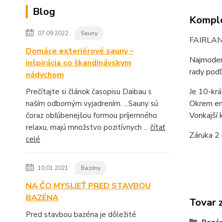
Blog
Komple
07.09.2022
Sauny
FAIRLAN
Domáce exteriérové sauny –
Najmodern
inšpirácia so škandinávskym
rady pod
nádychom
Je 10-krá
Prečítajte si článok časopisu Daibau s
Okrem ene
naším odborným vyjadrením. ...Sauny sú
Vonkajší 
čoraz obľúbenejšou formou príjemného
relaxu, majú množstvo pozitívnych ...
čítať
Záruka 2 
celé
10.01.2021
Bazény
NA ČO MYSLIEŤ PRED STAVBOU
BAZÉNA
Tovar 
Pred stavbou bazéna je dôležité