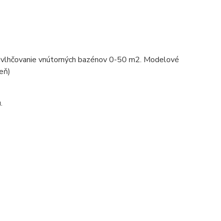
a odvlhčovanie vnútorných bazénov 0-50 m2. Modelové
eň)
.