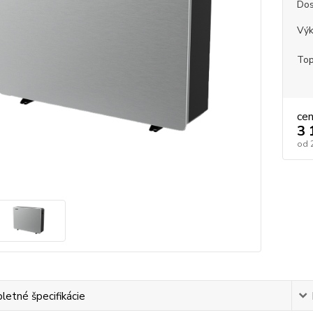
Dos
Vý
Top
ce
3 
od
etné špecifikácie