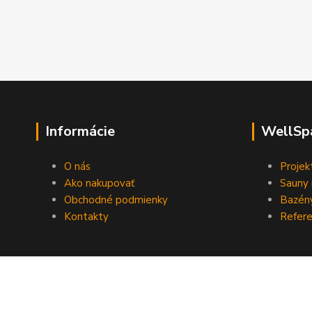
Informácie
WellSp
O nás
Projek
Ako nakupovať
Sauny 
Obchodné podmienky
Bazény
Kontakty
Refere