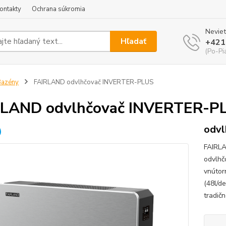
ontakty
Ochrana súkromia
Neviet
Hľadať
+421
(Po-Pi
Bazény
FAIRLAND odvlhčovač INVERTER-PLUS
RLAND odvlhčovač INVERTER-P
odvl
FAIRLA
odvlhčo
vnútor
(48l/de
tradič