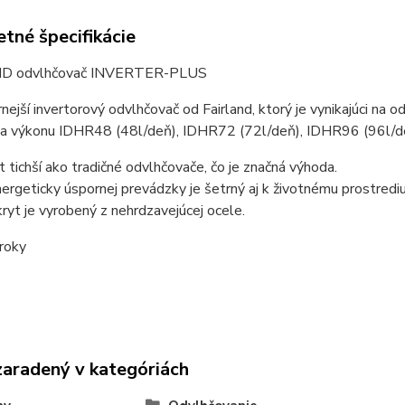
tné špecifikácie
D odvlhčovač INVERTER-PLUS
ejší invertorový odvlhčovač od Fairland, ktorý je vynikajúci n
ľa výkonu IDHR48 (48l/deň), IDHR72 (72l/deň), IDHR96 (96l/d
t tichší ako tradičné odvlhčovače, čo je značná výhoda.
rgeticky úspornej prevádzky je šetrný aj k životnému prostrediu
kryt je vyrobený z nehrdzavejúcej ocele.
roky
zaradený v kategóriách