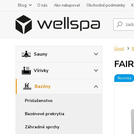
Blog
O nás
Ako nakupovať
Obchodné podmienky
K
Úvod
Sauny
FAI
Vírivky
Novinka
Bazény
Príslušenstvo
Bazénové prekrytia
Záhradné sprchy