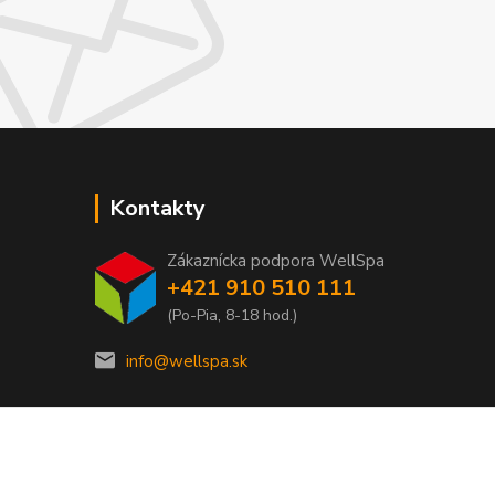
Kontakty
Zákaznícka podpora WellSpa
+421 910 510 111
(Po-Pia, 8-18 hod.)
info@wellspa.sk