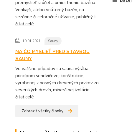
Bazé
premyslieť si účel a umiestnenie bazéna.
Vonkajší, alebo vnútorný bazén, na
sezónne či celoročné užívanie, približný t...
čítať celé
10.01.2021
Sauny
NA ČO MYSLIEŤ PRED STAVBOU
SAUNY
Vo väčšine prípadov sa sauna výrába
princípom sendvičovej konštrukcie,
vyrobenej z nosných drevených prvkov zo
severských drevín, minerálnej izolácie,...
čítať celé
Zobraziť všetky články