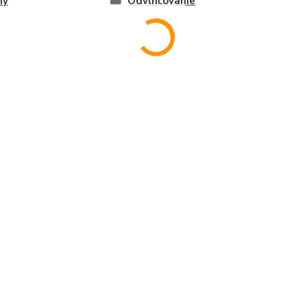
ny
Odvlhčovanie