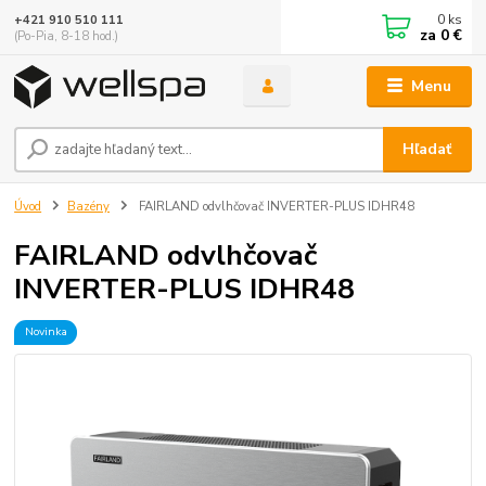
0
ks
+421 910 510 111
za
0 €
(Po-Pia, 8-18 hod.)
Menu
Hľadať
Úvod
Bazény
FAIRLAND odvlhčovač INVERTER-PLUS IDHR48
FAIRLAND odvlhčovač
INVERTER-PLUS IDHR48
Novinka