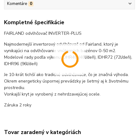
Komentáre
0
Kompletné špecifikácie
FAIRLAND odvlhčovač INVERTER-PLUS
Najmodernejší invertorový odvlhčovač od Fairland, ktorý je
vynikajúci na odvlhčovanie vnútorných bazénov 0-50 m2.
Modelové rady podľa výkonu IDHR48 (48l/deň), IDHR72 (72l/deň),
IDHR96 (96l/deň)
Je 10-krát tichší ako tradičné odvlhčovače, čo je značná výhoda.
Okrem energeticky úspornej prevádzky je šetrný aj k životnému
prostrediu.
Vonkajší kryt je vyrobený z nehrdzavejúcej ocele.
Záruka 2 roky
Tovar zaradený v kategóriách