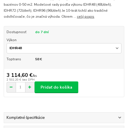
bazénov 0-50 m2. Modelové rady podľa výkonu IDHR48 (48l/deň),
IDHR72 (72l/deň), IDHR96 (96l/deň) Je 10-krát tichší ako tradičné
odvlhčovače, čo je značná výhoda. Okrem ...
celý popis
Dostupnosť
do 7 dní
Výkon
Toptrans
58 €
3 114,60 €
/
ks
2 532,20 €
bez DPH
Pridať do košíka
Kompletné špecifikácie