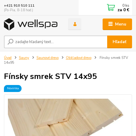
0
ks
+421 910 510 111
za
0 €
(Po-Pia, 8-18 hod.)
Menu
Hľadať
Úvod
Sauny
Saunové drevo
Obkladové drevo
Fínsky smrek STV
14x95
Fínsky smrek STV 14x95
Novinka