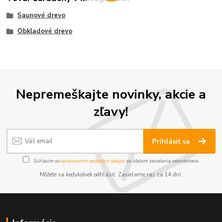
Saunové drevo
Obkladové drevo
Nepremeškajte novinky, akcie a
zľavy!
Prihlásiť sa
Súhlasím so
spracovaním osobných údajov
za účelom zasielania newslettera.
Môžete sa kedykoľvek odhlásiť. Zasielame raz za 14 dní.