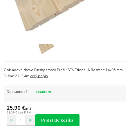
Obkladové drevo Fínsky smrek Profil: STV Trieda: A Rozmer: 14x95 mm
Dĺžka: 2,1-2,4m
celý popis
Dostupnosť
skladom
25,90 €
/
m2
21,06 €
bez DPH
Pridať do košíka