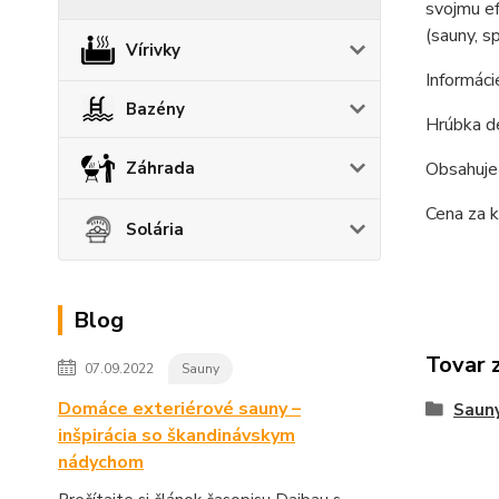
svojmu ef
(sauny, s
Vírivky
Informáci
Bazény
Hrúbka d
Záhrada
Obsahuje
Cena za k
Solária
Blog
Tovar 
07.09.2022
Sauny
Domáce exteriérové sauny –
Saun
inšpirácia so škandinávskym
nádychom