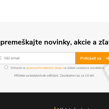
premeškajte novinky, akcie a zľa
Prihlásiť sa
Súhlasím so
spracovaním osobných údajov
za účelom zasielania newslettera.
Môžete sa kedykoľvek odhlásiť. Zasielame raz za 14 dní.