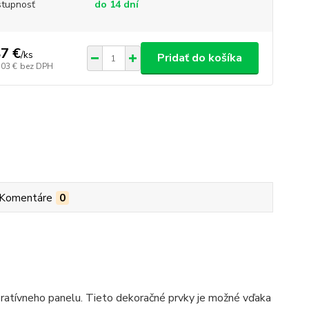
tupnosť
do 14 dní
7 €
/
ks
Pridať do košíka
,03 €
bez DPH
Komentáre
0
oratívneho panelu. Tieto dekoračné prvky je možné vďaka