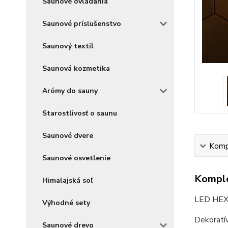
Saunové ovládania
Saunové príslušenstvo
Saunový textil
Saunová kozmetika
Arómy do sauny
Starostlivosť o saunu
Saunové dvere
Kompl
Saunové osvetlenie
Komple
Himalajská soľ
LED HE
Výhodné sety
Dekoratív
Saunové drevo