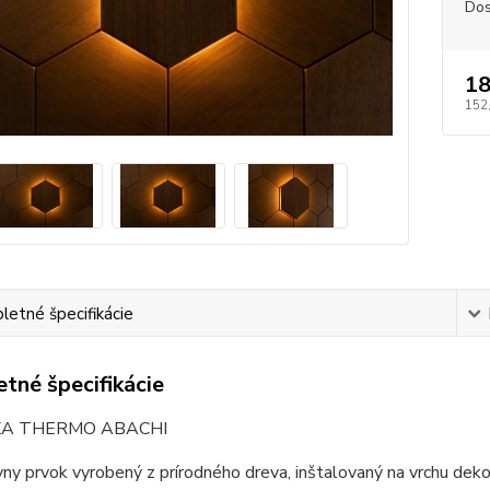
Dos
18
152
etné špecifikácie
tné špecifikácie
XA THERMO ABACHI
ny prvok vyrobený z prírodného dreva, inštalovaný na vrchu dek