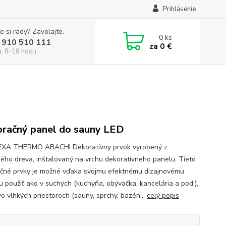
Prihlásenie
e si rady? Zavolajte.
0
ks
 910 510 111
za
0 €
a, 8-18 hod.)
račný panel do sauny LED
EXA THERMO ABACHI Dekoratívny prvok vyrobený z
ného dreva, inštalovaný na vrchu dekoratívneho panelu. Tieto
čné prvky je možné vďaka svojmu efektnému dizajnovému
iu použiť ako v suchých (kuchyňa, obývačka, kancelária a pod.),
vo vlhkých priestoroch (sauny, sprchy, bazén...
celý popis