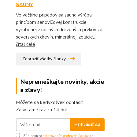
SAUNY
Vo väčšine prípadov sa sauna výrába
princípom sendvičovej konštrukcie,
vyrobenej z nosných drevených prvkov zo
severských drevín, minerálnej izolácie,...
čítať celé
Zobraziť všetky články
Nepremeškajte novinky, akcie
a zľavy!
Môžete sa kedykoľvek odhlásiť.
Zasielame raz za 14 dní.
Prihlásiť sa
Súhlasím so
spracovaním osobných údajov
za