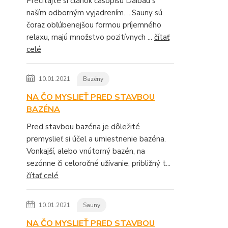
Prečítajte si článok časopisu Daibau s
naším odborným vyjadrením. ...Sauny sú
čoraz obľúbenejšou formou príjemného
relaxu, majú množstvo pozitívnych ...
čítať
celé
10.01.2021
Bazény
NA ČO MYSLIEŤ PRED STAVBOU
BAZÉNA
Pred stavbou bazéna je dôležité
premyslieť si účel a umiestnenie bazéna.
Vonkajší, alebo vnútorný bazén, na
sezónne či celoročné užívanie, približný t...
čítať celé
10.01.2021
Sauny
NA ČO MYSLIEŤ PRED STAVBOU