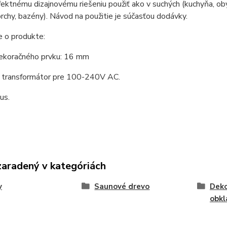
ektnému dizajnovému riešeniu použiť ako v suchých (kuchyňa, obýv
prchy, bazény). Návod na použitie je súčasťou dodávky.
e o produkte:
ekoračného prvku: 16 mm
 transformátor pre 100-240V AC.
us.
zaradený v kategóriách
y
Saunové drevo
Deko
obkl