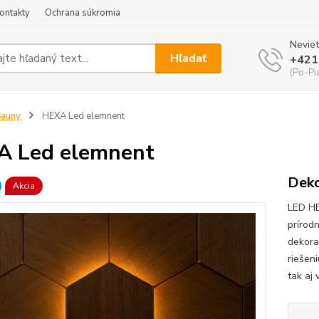
ontakty
Ochrana súkromia
Neviet
Hľadať
+421
(Po-Pi
Sauny
HEXA Led elemnent
A Led elemnent
Deko
Akcia
LED H
prírod
dekora
riešen
tak aj 