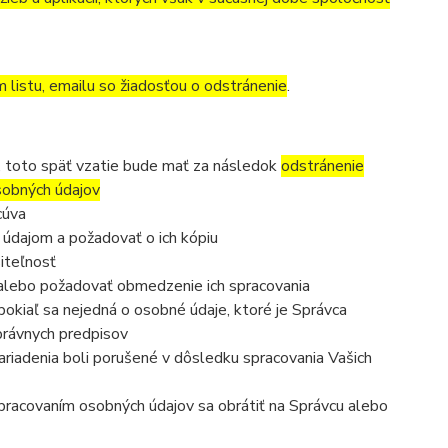
m listu, emailu so žiadosťou o odstránenie
.
, toto späť vzatie bude mať za následok
odstránenie
osobných údajov
cúva
 údajom a požadovať o ich kópiu
iteľnosť
 alebo požadovať obmedzenie ich spracovania
okiaľ sa nejedná o osobné údaje, ktoré je Správca
právnych predpisov
ariadenia boli porušené v dôsledku spracovania Vašich
 spracovaním osobných údajov sa obrátiť na Správcu alebo