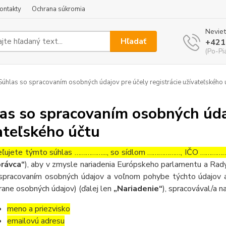
ontakty
Ochrana súkromia
Neviet
Hľadať
+421
(Po-Pi
úhlas so spracovaním osobných údajov pre účely registrácie užívateľského 
as so spracovaním osobných údaj
ateľského účtu
ľujete týmto súhlas ……………..., so sídlom ………………, IČO ……………….
rávca“
), aby v zmysle nariadenia Európskeho parlamentu a Rady
spracovaním osobných údajov a voľnom pohybe týchto údajov a
rane osobných údajov) (ďalej len
„Nariadenie“
), spracovával/a n
meno a priezvisko
emailovú adresu