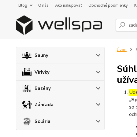
Blog
O nás
Ako nakupovať
Obchodné podmienky
K
Úvod
S
Sauny
Súhl
Vírivky
užív
Bazény
Ude
„Sp
Záhrada
so 
och
Solária