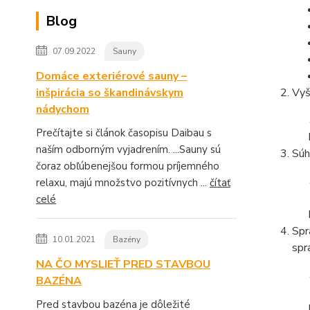
Blog
07.09.2022
Sauny
Domáce exteriérové sauny –
inšpirácia so škandinávskym
Vyš
nádychom
Prečítajte si článok časopisu Daibau s
naším odborným vyjadrením. ...Sauny sú
Súh
čoraz obľúbenejšou formou príjemného
relaxu, majú množstvo pozitívnych ...
čítať
celé
Spr
10.01.2021
Bazény
spr
NA ČO MYSLIEŤ PRED STAVBOU
BAZÉNA
Pred stavbou bazéna je dôležité