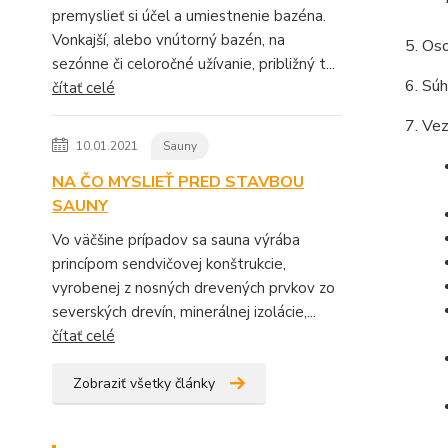
premyslieť si účel a umiestnenie bazéna.
Vonkajší, alebo vnútorný bazén, na
Oso
sezónne či celoročné užívanie, približný t...
Súh
čítať celé
Vez
10.01.2021
Sauny
NA ČO MYSLIEŤ PRED STAVBOU
SAUNY
Vo väčšine prípadov sa sauna výrába
princípom sendvičovej konštrukcie,
vyrobenej z nosných drevených prvkov zo
severských drevín, minerálnej izolácie,...
čítať celé
Zobraziť všetky články