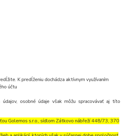
predĺžite. K predĺženiu dochádza aktívnym využívaním
kého účtu
 údajov, osobné údaje však môžu spracovávať aj títo
ťou Golemos s.r.o., sídlom Zátkovo nábřeží 448/73, 370
ieb a aplikácií, ktorých však v súčasnej dobe spoločnosť