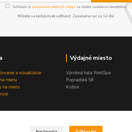
Súhlasím so
spracovaním osobných údajov
za účelom zasielania newslettera.
Môžete sa kedykoľvek odhlásiť. Zasielame raz za 14 dní.
a
Výdajné miesto
tovanie a vizualizácie
Výrobná hala WellSpa
na mieru
Popradská 58
 na mieru
Košice
ncie
Súhlasím
Nastavenia