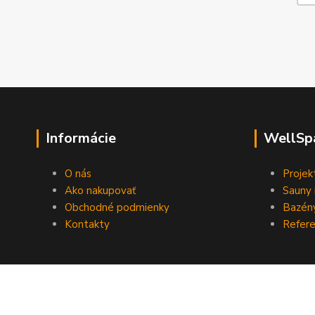
Informácie
WellSp
O nás
Projek
Ako nakupovať
Sauny 
Obchodné podmienky
Bazény
Kontakty
Refere