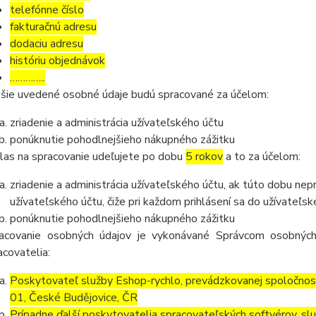
telefónne číslo
fakturačnú adresu
dodaciu adresu
históriu objednávok
…………..
šie uvedené osobné údaje budú spracované za účelom:
zriadenie a administrácia užívateľského účtu
ponúknutie pohodlnejšieho nákupného zážitku
las na spracovanie udeľujete po dobu
5 rokov
a to za účelom:
zriadenie a administrácia užívateľského účtu, ak túto dobu ne
užívateľského účtu, čiže pri každom prihlásení sa do užívateľs
ponúknutie pohodlnejšieho nákupného zážitku
acovanie osobných údajov je vykonávané Správcom osobných
acovatelia:
Poskytovateľ služby Eshop-rychlo, prevádzkovanej spoločnos
01, České Budějovice, ČR
Prípadne ďalší poskytovatelia spracovateľských softvérov, služ