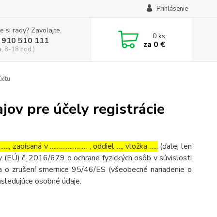
Prihlásenie
e si rady? Zavolajte.
0
ks
 910 510 111
za
0 €
a, 8-18 hod.)
účtu
ov pre účely registrácie
, zapísaná v ………………… , oddiel …, vložka …..
(ďalej len
 (EÚ) č. 2016/679 o ochrane fyzických osôb v súvislosti
 o zrušení smernice 95/46/ES (všeobecné nariadenie o
asledujúce osobné údaje: