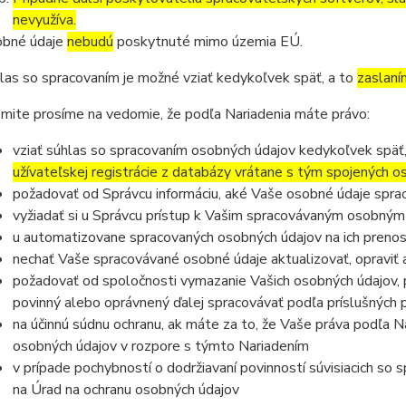
nevyužíva.
bné údaje
nebudú
poskytnuté mimo územia EÚ.
las so spracovaním je možné vziať kedykoľvek späť, a to
zaslaní
mite prosíme na vedomie, že podľa Nariadenia máte právo:
vziať súhlas so spracovaním osobných údajov kedykoľvek späť
užívateľskej registrácie z databázy vrátane s tým spojených 
požadovať od Správcu informáciu, aké Vaše osobné údaje spra
vyžiadať si u Správcu prístup k Vašim spracovávaným osobným
u automatizovane spracovaných osobných údajov na ich prenos
nechať Vaše spracovávané osobné údaje aktualizovať, opraviť
požadovať od spoločnosti vymazanie Vašich osobných údajov, p
povinný alebo oprávnený ďalej spracovávať podľa príslušných 
na účinnú súdnu ochranu, ak máte za to, že Vaše práva podľa N
osobných údajov v rozpore s týmto Nariadením
v prípade pochybností o dodržiavaní povinností súvisiacich so
na Úrad na ochranu osobných údajov