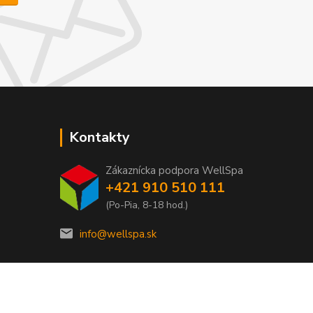
Kontakty
Zákaznícka podpora WellSpa
+421 910 510 111
(Po-Pia, 8-18 hod.)
info@wellspa.sk