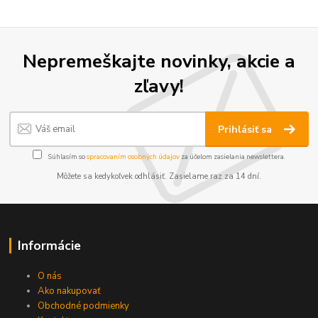
Nepremeškajte novinky, akcie a
zľavy!
Prihlásiť sa
Súhlasím so
spracovaním osobných údajov
za účelom zasielania newslettera.
Môžete sa kedykoľvek odhlásiť. Zasielame raz za 14 dní.
Informácie
O nás
Ako nakupovať
Obchodné podmienky