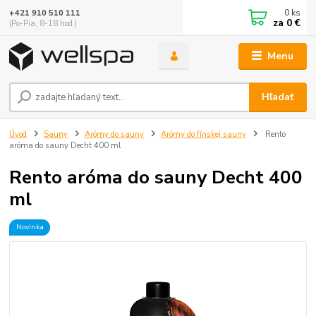
0
ks
+421 910 510 111
za
0 €
(Po-Pia, 8-18 hod.)
Menu
Hľadať
Úvod
Sauny
Arómy do sauny
Arómy do fínskej sauny
Rento
aróma do sauny Decht 400 ml
Rento aróma do sauny Decht 400
ml
Novinka