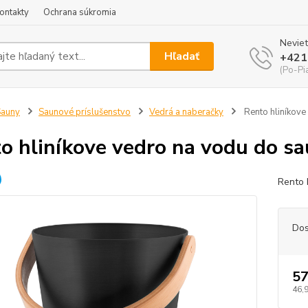
ontakty
Ochrana súkromia
Neviet
Hľadať
+421
(Po-Pi
Sauny
Saunové príslušenstvo
Vedrá a naberačky
Rento hliníkove
o hliníkove vedro na vodu do sa
Rento 
Dos
57
46,