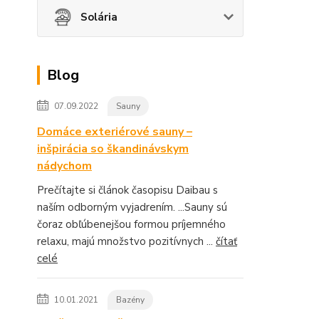
Solária
Blog
07.09.2022
Sauny
Domáce exteriérové sauny –
inšpirácia so škandinávskym
nádychom
Prečítajte si článok časopisu Daibau s
naším odborným vyjadrením. ...Sauny sú
čoraz obľúbenejšou formou príjemného
relaxu, majú množstvo pozitívnych ...
čítať
celé
10.01.2021
Bazény