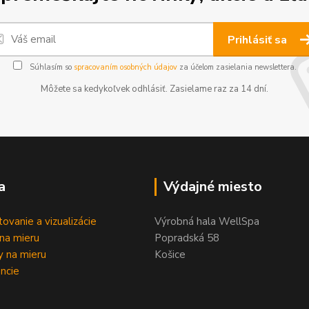
Prihlásiť sa
Súhlasím so
spracovaním osobných údajov
za účelom zasielania newslettera.
Môžete sa kedykoľvek odhlásiť. Zasielame raz za 14 dní.
a
Výdajné miesto
tovanie a vizualizácie
Výrobná hala WellSpa
na mieru
Popradská 58
 na mieru
Košice
ncie