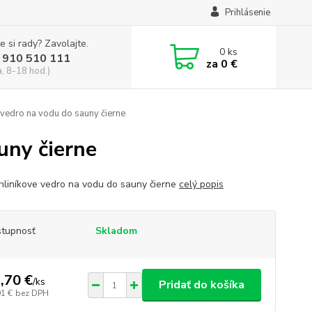
Prihlásenie
e si rady? Zavolajte.
0
ks
 910 510 111
za
0 €
a, 8-18 hod.)
 vedro na vodu do sauny čierne
uny čierne
hliníkove vedro na vodu do sauny čierne
celý popis
tupnosť
Skladom
,70 €
/
ks
Pridať do košíka
91 €
bez DPH