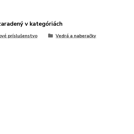
zaradený v kategóriách
vé príslušenstvo
Vedrá a naberačky