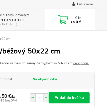
Prihlásenie
e si rady? Zavolajte.
0
ks
 910 510 111
za
0 €
a, 8-18 hod.)
0x22 cm
y/béžový 50x22 cm
Kenno vankúš do sauny čierny/béžový 50x22 cm
celý popis
tupnosť
Na objednávku
,50 €
/
ks
Pridať do košíka
04 €
bez DPH