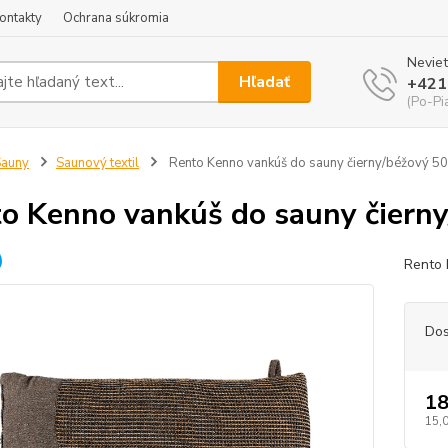
ontakty
Ochrana súkromia
Neviet
Hľadať
+421
(Po-Pi
Sauny
Saunový textil
Rento Kenno vankúš do sauny čierny/béžový 5
o Kenno vankúš do sauny čiern
Rento 
Dos
18
15,