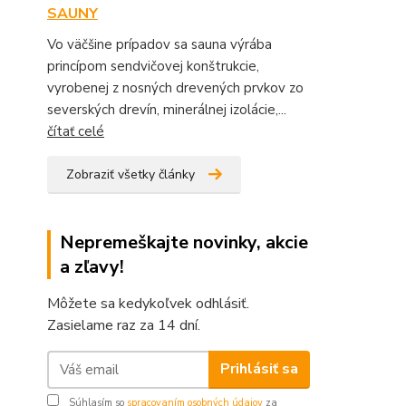
SAUNY
Vo väčšine prípadov sa sauna výrába
princípom sendvičovej konštrukcie,
vyrobenej z nosných drevených prvkov zo
severských drevín, minerálnej izolácie,...
čítať celé
Zobraziť všetky články
Nepremeškajte novinky, akcie
a zľavy!
Môžete sa kedykoľvek odhlásiť.
Zasielame raz za 14 dní.
Prihlásiť sa
Súhlasím so
spracovaním osobných údajov
za