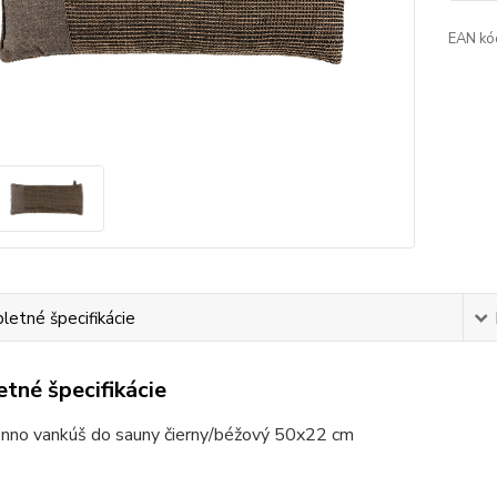
EAN kó
etné špecifikácie
tné špecifikácie
nno vankúš do sauny čierny/béžový 50x22 cm