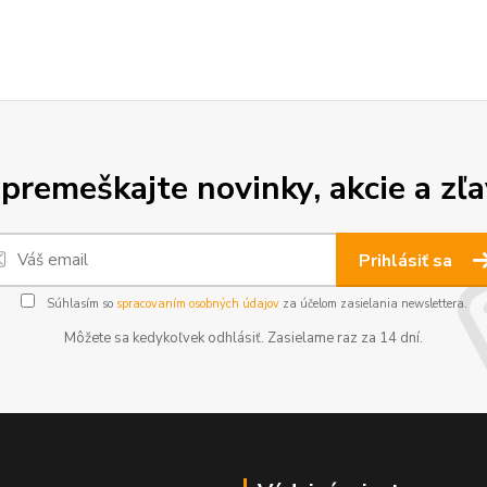
premeškajte novinky, akcie a zľa
Prihlásiť sa
Súhlasím so
spracovaním osobných údajov
za účelom zasielania newslettera.
Môžete sa kedykoľvek odhlásiť. Zasielame raz za 14 dní.