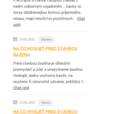
Prečítajte si článok časopisu Daibau s
naším odborným vyjadrením. ...Sauny sú
čoraz obľúbenejšou formou príjemného
relaxu, majú množstvo pozitívnych ...
čítať
celé
10.01.2021
Bazény
NA ČO MYSLIEŤ PRED STAVBOU
BAZÉNA
Pred stavbou bazéna je dôležité
premyslieť si účel a umiestnenie bazéna.
Vonkajší, alebo vnútorný bazén, na
sezónne či celoročné užívanie, približný t...
čítať celé
10.01.2021
Sauny
NA ČO MYSLIEŤ PRED STAVBOU