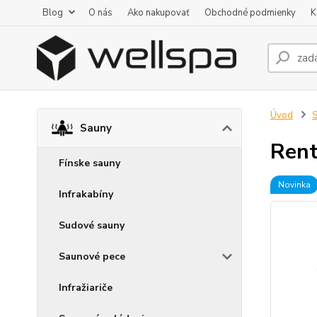
Blog
O nás
Ako nakupovať
Obchodné podmienky
K
Úvod
Sauny
Rent
Fínske sauny
Novinka
Infrakabíny
Sudové sauny
Saunové pece
Infražiariče