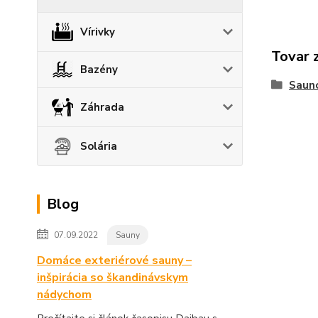
Vírivky
Tovar 
Bazény
Sauno
Záhrada
Solária
Blog
07.09.2022
Sauny
Domáce exteriérové sauny –
inšpirácia so škandinávskym
nádychom