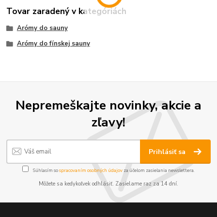
Tovar zaradený v kategóriách
Arómy do sauny
Arómy do fínskej sauny
Nepremeškajte novinky, akcie a
zľavy!
Prihlásiť sa
Súhlasím so
spracovaním osobných údajov
za účelom zasielania newslettera.
Môžete sa kedykoľvek odhlásiť. Zasielame raz za 14 dní.