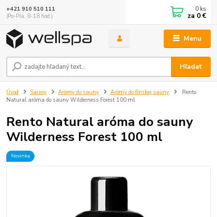
0
ks
+421 910 510 111
za
0 €
(Po-Pia, 8-18 hod.)
Menu
Hľadať
Úvod
Sauny
Arómy do sauny
Arómy do fínskej sauny
Rento
Natural aróma do sauny Wilderness Forest 100 ml
Rento Natural aróma do sauny
Wilderness Forest 100 ml
Novinka