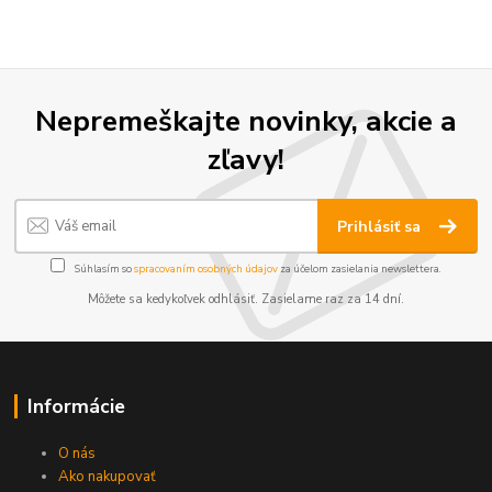
Nepremeškajte novinky, akcie a
zľavy!
Prihlásiť sa
Súhlasím so
spracovaním osobných údajov
za účelom zasielania newslettera.
Môžete sa kedykoľvek odhlásiť. Zasielame raz za 14 dní.
Informácie
O nás
Ako nakupovať