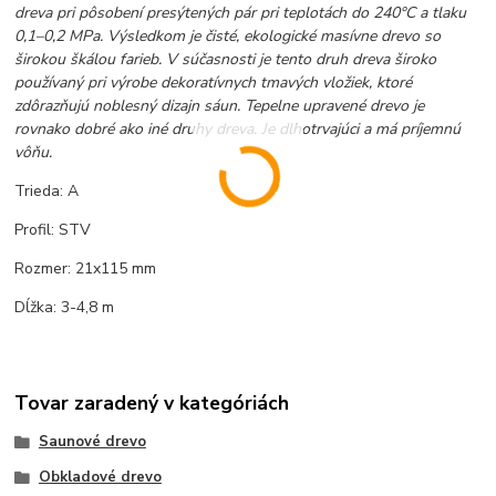
dreva pri pôsobení presýtených pár pri teplotách do 240°C a tlaku
0,1–0,2 MPa. Výsledkom je čisté, ekologické masívne drevo so
širokou škálou farieb. V súčasnosti je tento druh dreva široko
používaný pri výrobe dekoratívnych tmavých vložiek, ktoré
zdôrazňujú noblesný dizajn sáun. Tepelne upravené drevo je
rovnako dobré ako iné druhy dreva. Je dlhotrvajúci a má príjemnú
vôňu.
Trieda: A
Profil: STV
Rozmer: 21x115 mm
Dĺžka: 3-4,8 m
Tovar zaradený v kategóriách
Saunové drevo
Obkladové drevo