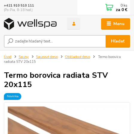
0
ks
+421 910 510 111
za
0 €
(Po-Pia, 8-18 hod.)
Menu
Hľadať
Úvod
Sauny
Saunové drevo
Obkladové drevo
Termo borovica
radiata STV 20x115
Termo borovica radiata STV
20x115
Novinka