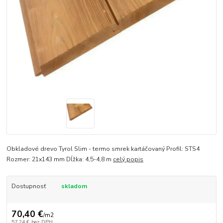
Obkladové drevo Tyrol Slim - termo smrek kartáčovaný Profil: STS4
Rozmer: 21x143 mm Dĺžka: 4,5-4,8 m
celý popis
Dostupnosť
skladom
70,40 €
/
m2
57,24 €
bez DPH