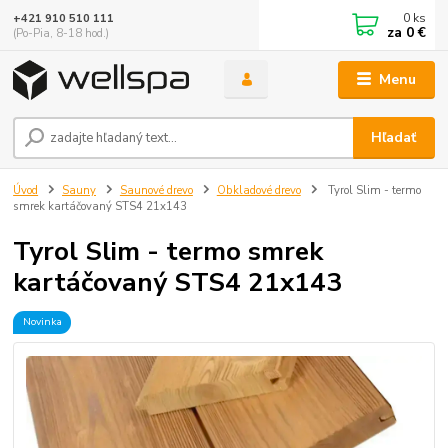
0
ks
+421 910 510 111
za
0 €
(Po-Pia, 8-18 hod.)
Menu
Hľadať
Úvod
Sauny
Saunové drevo
Obkladové drevo
Tyrol Slim - termo
smrek kartáčovaný STS4 21x143
Tyrol Slim - termo smrek
kartáčovaný STS4 21x143
Novinka