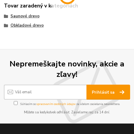
Tovar zaradený v kategóriách
Saunové drevo
Obkladové drevo
Nepremeškajte novinky, akcie a
zľavy!
Prihlásiť sa
Súhlasím so
spracovaním osobných údajov
za účelom zasielania newslettera.
Môžete sa kedykoľvek odhlásiť. Zasielame raz za 14 dní.